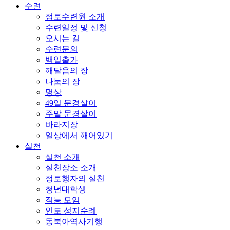
수련
정토수련원 소개
수련일정 및 신청
오시는 길
수련문의
백일출가
깨달음의 장
나눔의 장
명상
49일 문경살이
주말 문경살이
바라지장
일상에서 깨어있기
실천
실천 소개
실천장소 소개
정토행자의 실천
청년대학생
직능 모임
인도 성지순례
동북아역사기행