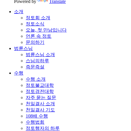
Powered by
Translate
소개
정토회 소개
정토소식
오늘, 첫 만남입니다
언론 속 정토
문의하기
법륜스님
법륜스님 소개
스님의하루
즉문즉설
수행
수행 소개
정토불교대학
정토경전대학
자주 묻는 질문
천일결사 소개
천일결사 기도
108배 수행
수행법회
정토행자의 하루