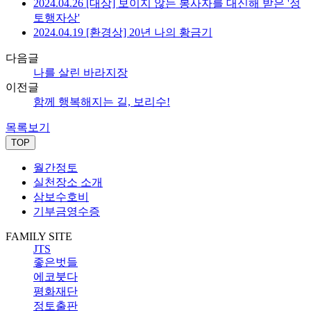
2024.04.26 [대상] 보이지 않는 봉사자를 대신해 받은 '정
토행자상'
2024.04.19 [환경상] 20년 나의 황금기
다음글
나를 살린 바라지장
이전글
함께 행복해지는 길, 보리수!
목록보기
TOP
월간정토
실천장소 소개
삼보수호비
기부금영수증
FAMILY SITE
JTS
좋은벗들
에코붓다
평화재단
정토출판