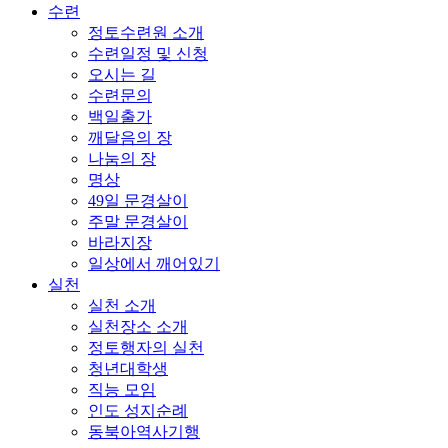
수련
정토수련원 소개
수련일정 및 신청
오시는 길
수련문의
백일출가
깨달음의 장
나눔의 장
명상
49일 문경살이
주말 문경살이
바라지장
일상에서 깨어있기
실천
실천 소개
실천장소 소개
정토행자의 실천
청년대학생
직능 모임
인도 성지순례
동북아역사기행