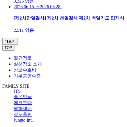
3,325
읽음
2026.06.15. ~ 2026.06.28.
[제2차만일결사] 제2차 천일결사 제2차 백일기도 입재식
2,511
읽음
더보기
TOP
월간정토
실천장소 소개
삼보수호비
기부금영수증
FAMILY SITE
JTS
좋은벗들
에코붓다
평화재단
정토출판
Jungto Intl.