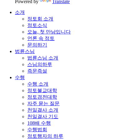
Powered by
Translate
소개
정토회 소개
정토소식
오늘, 첫 만남입니다
언론 속 정토
문의하기
법륜스님
법륜스님 소개
스님의하루
즉문즉설
수행
수행 소개
정토불교대학
정토경전대학
자주 묻는 질문
천일결사 소개
천일결사 기도
108배 수행
수행법회
정토행자의 하루