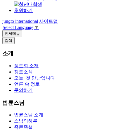
후원하기
jungto international
사이트맵
Select Language
▼
전체메뉴
검색
소개
정토회 소개
정토소식
오늘, 첫 만남입니다
언론 속 정토
문의하기
법륜스님
법륜스님 소개
스님의하루
즉문즉설