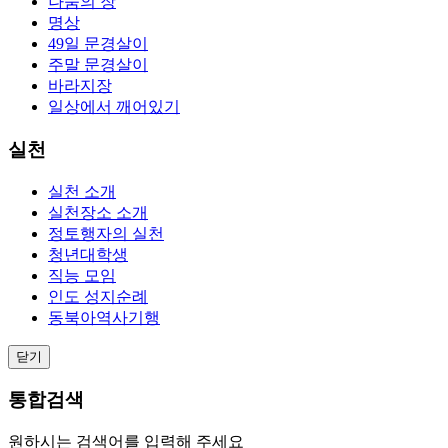
나눔의 장
명상
49일 문경살이
주말 문경살이
바라지장
일상에서 깨어있기
실천
실천 소개
실천장소 소개
정토행자의 실천
청년대학생
직능 모임
인도 성지순례
동북아역사기행
닫기
통합검색
원하시는 검색어를 입력해 주세요