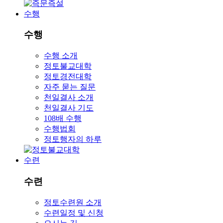
수행
수행
수행 소개
정토불교대학
정토경전대학
자주 묻는 질문
천일결사 소개
천일결사 기도
108배 수행
수행법회
정토행자의 하루
수련
수련
정토수련원 소개
수련일정 및 신청