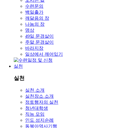
오시는 길
수련문의
백일출가
깨달음의 장
나눔의 장
명상
49일 문경살이
주말 문경살이
바라지장
일상에서 깨어있기
실천
실천
실천 소개
실천장소 소개
정토행자의 실천
청년대학생
직능 모임
인도 성지순례
동북아역사기행