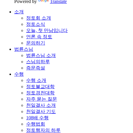
Powered by
Translate
소개
정토회 소개
정토소식
오늘, 첫 만남입니다
언론 속 정토
문의하기
법륜스님
법륜스님 소개
스님의하루
즉문즉설
수행
수행 소개
정토불교대학
정토경전대학
자주 묻는 질문
천일결사 소개
천일결사 기도
108배 수행
수행법회
정토행자의 하루