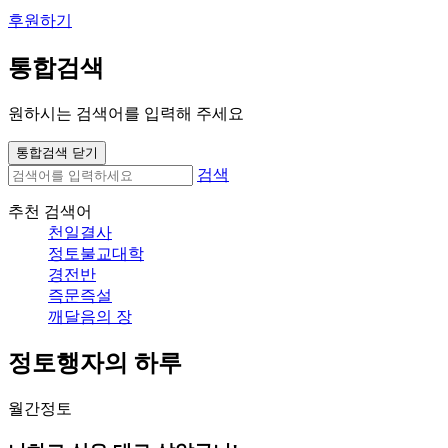
후원하기
통합검색
원하시는 검색어를 입력해 주세요
통합검색 닫기
검색
추천 검색어
천일결사
정토불교대학
경전반
즉문즉설
깨달음의 장
정토행자의 하루
월간정토