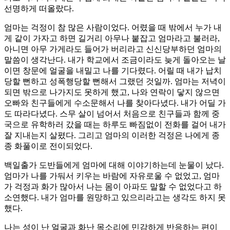
선명하게 떠올랐다.
엄마는 걱정이 참 많은 사람이었다. 어렸을 때 밖에서 누가 내
게 같이 가자고 하면 길거리 아무나 붙잡고 엄마라고 불러라,
아니면 아무 가게라도 들어가 버리라고 신신당부하던 엄마의
말씀이 생각난다. 내가 학교에서 조금이라도 늦게 돌아오는 날
이면 창문에 얼굴을 내밀고 나를 기다렸다. 어릴 때 내가 납치
당할 뻔하고 성폭행당할 뻔해서 그랬던 것일까. 엄마는 저녁이
되면 밖으로 나가지도 못하게 했고, 나와 연락이 닿지 않으면
오빠와 친구들에게 수소문해서 나를 찾아다녔다. 내가 어딜 가
도 따라다녔다. 스무 살이 넘어서 처음으로 친구들과 함께 중
국으로 유학하러 갔을 때는 하루도 빠짐없이 전화를 걸어 내가
잘 지내는지 살폈다. 그리고 엄마의 이러한 걱정은 나에게 종
종 화풀이로 전이되었다.
백일출가 도반들에게 엄마에 대해 이야기하는데 눈물이 났다.
엄마가 나를 가둬서 키우는 바람에 자유로울 수 없었고, 엄마
가 걱정과 화가 많아서 나는 몸이 아파도 말할 수 없었다고 하
소연했다. 내가 엄마를 원망하고 있으리라고는 생각도 하지 못
했다.
나는 성이 난 얼굴과 화난 목소리에 민감하게 반응하는 편이