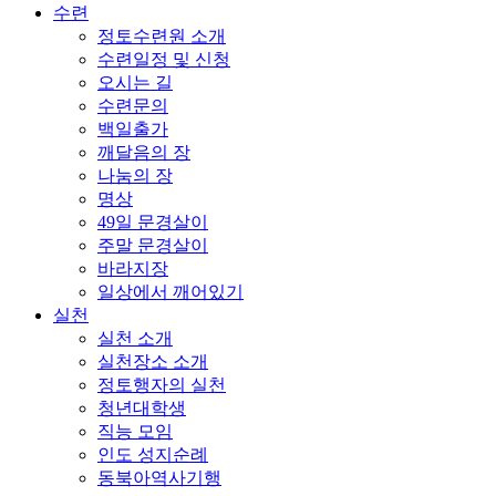
수련
정토수련원 소개
수련일정 및 신청
오시는 길
수련문의
백일출가
깨달음의 장
나눔의 장
명상
49일 문경살이
주말 문경살이
바라지장
일상에서 깨어있기
실천
실천 소개
실천장소 소개
정토행자의 실천
청년대학생
직능 모임
인도 성지순례
동북아역사기행