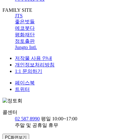
FAMILY SITE
JTS
좋은벗들
에코붓다
평화재단
정토출판
Jungto Intl.
저작물 사용 안내
개인정보처리방침
1:1 문의하기
페이스북
트위터
콜센터
02 587 8990
평일 10:00~17:00
주말 및 공휴일 휴무
PC화면보기