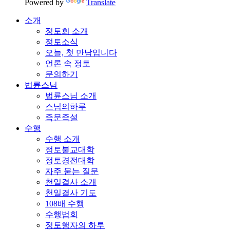
Powered by
Translate
소개
정토회 소개
정토소식
오늘, 첫 만남입니다
언론 속 정토
문의하기
법륜스님
법륜스님 소개
스님의하루
즉문즉설
수행
수행 소개
정토불교대학
정토경전대학
자주 묻는 질문
천일결사 소개
천일결사 기도
108배 수행
수행법회
정토행자의 하루