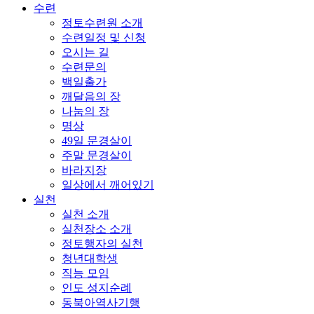
수련
정토수련원 소개
수련일정 및 신청
오시는 길
수련문의
백일출가
깨달음의 장
나눔의 장
명상
49일 문경살이
주말 문경살이
바라지장
일상에서 깨어있기
실천
실천 소개
실천장소 소개
정토행자의 실천
청년대학생
직능 모임
인도 성지순례
동북아역사기행