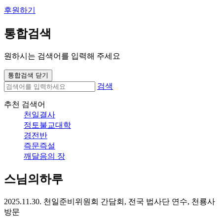
후원하기
통합검색
원하시는 검색어를 입력해 주세요
통합검색 닫기
검색
추천 검색어
천일결사
정토불교대학
경전반
즉문즉설
깨달음의 장
스님의하루
2025.11.30. 천일준비위원회 간담회, 전국 법사단 연수, 천룡사
방문