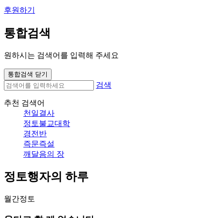
후원하기
통합검색
원하시는 검색어를 입력해 주세요
통합검색 닫기
검색
추천 검색어
천일결사
정토불교대학
경전반
즉문즉설
깨달음의 장
정토행자의 하루
월간정토