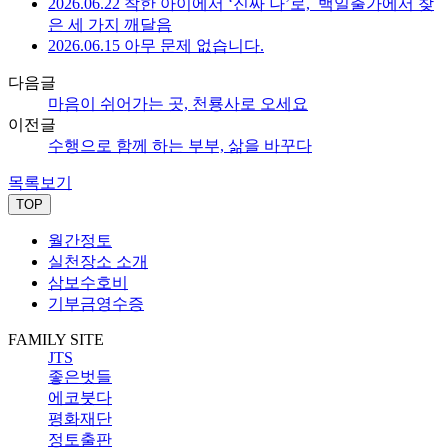
2026.06.22 착한 아이에서 ‘진짜 나’로,_백일출가에서 찾
은 세 가지 깨달음
2026.06.15 아무 문제 없습니다.
다음글
마음이 쉬어가는 곳, 천룡사로 오세요
이전글
수행으로 함께 하는 부부, 삶을 바꾸다
목록보기
TOP
월간정토
실천장소 소개
삼보수호비
기부금영수증
FAMILY SITE
JTS
좋은벗들
에코붓다
평화재단
정토출판