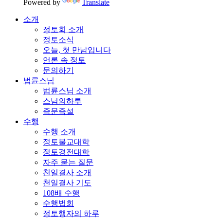
Powered by
Translate
소개
정토회 소개
정토소식
오늘, 첫 만남입니다
언론 속 정토
문의하기
법륜스님
법륜스님 소개
스님의하루
즉문즉설
수행
수행 소개
정토불교대학
정토경전대학
자주 묻는 질문
천일결사 소개
천일결사 기도
108배 수행
수행법회
정토행자의 하루