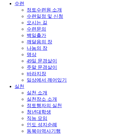
수련
정토수련원 소개
수련일정 및 신청
오시는 길
수련문의
백일출가
깨달음의 장
나눔의 장
명상
49일 문경살이
주말 문경살이
바라지장
일상에서 깨어있기
실천
실천 소개
실천장소 소개
정토행자의 실천
청년대학생
직능 모임
인도 성지순례
동북아역사기행