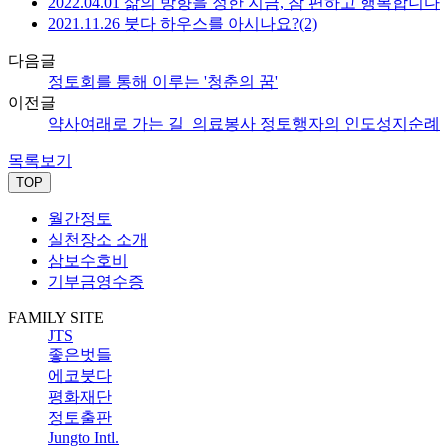
2022.04.01 삶의 방향을 정한 지금, 참 편하고 행복합니다
2021.11.26 붓다 하우스를 아시나요?(2)
다음글
정토회를 통해 이루는 '청춘의 꿈'
이전글
약사여래로 가는 길_의료봉사 정토행자의 인도성지순례
목록보기
TOP
월간정토
실천장소 소개
삼보수호비
기부금영수증
FAMILY SITE
JTS
좋은벗들
에코붓다
평화재단
정토출판
Jungto Intl.