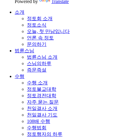
Powered by
Translate
소개
정토회 소개
정토소식
오늘, 첫 만남입니다
언론 속 정토
문의하기
법륜스님
법륜스님 소개
스님의하루
즉문즉설
수행
수행 소개
정토불교대학
정토경전대학
자주 묻는 질문
천일결사 소개
천일결사 기도
108배 수행
수행법회
정토행자의 하루