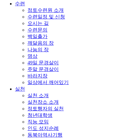
수련
정토수련원 소개
수련일정 및 신청
오시는 길
수련문의
백일출가
깨달음의 장
나눔의 장
명상
49일 문경살이
주말 문경살이
바라지장
일상에서 깨어있기
실천
실천 소개
실천장소 소개
정토행자의 실천
청년대학생
직능 모임
인도 성지순례
동북아역사기행