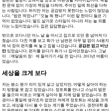
남편은 별명이 교과서일 정도로 바른생활 사나이입니다. 특별
한 문제 없이 가장의 책임을 다하며, 주어진 일에 최선을 다하
는 사람입니다. 하지만 저는 공감받지 못한다는 느낌이 많았습
니다. "밥은 먹었냐?" "오늘 뭐 했냐?" 이런 말 한마디 들은 기
억이 없었습니다. 딸도 살가운 스타일이 아니라 저는 늘 외롭
다는 느낌이었습니다. 집은 답답했습니다.
밖으로 쏘다니던 어느 날 술 마시고 집으로 오던 중 넘어져 다
쳤습니다. 다친 저를 보고 화가 난 남편은 아무 말 없이 A4용지
에 넉 장의 편지를 써 놓고 집을 나갔습니다.
공감은 없고 비난
만
있었습니다. 편지를 읽다가 화가 나 집어던졌습니다. 그날
이 〈깨달음의 장〉에 들어가기 4일 전 입니다. 2013년 여름이
었습니다.
세상을 크게 보다
저는 평소 뭔가 의미 있게 살고 싶었지만, 어떻게 살아야 하는
지 방향을 못 잡고 있었습니다. 정토회를 만나고 스님의 법문
을 들으며 비로소 어떻게 살아야 할 지에 답을 얻었습니다. 환
경이나 통일에 생각조차 없었던 저에게 정토회는 세상을 크게
보고, 세상을 다시 볼 수 있는 계기를 주었습니다. 경전대학 졸
업 무렵부터 불교대학 진행자 소임을 받은 것을 시작으로 연이