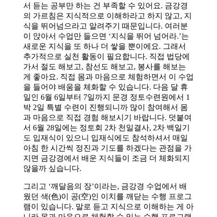
서 듣는 공부만 하는 건 부족할 수 있어요. 금강경
의 가르침은 지식적으로 이해하라고 하지 않고, 지
식을 뛰어넘으라고 알려주기 때문입니다. 여러분
이 앉아서 수업만 들으면 ‘지식을 뛰어 넘어라.’는
새로운 지식을 또 하나 더 쌓을 뿐이에요. 그래서
추가적으로 실천 활동이 필요합니다. 직접 법당에
가서 절도 해보고, 참선도 해보고, 봉사를 해보는
게 좋아요. 직접 몸과 마음으로 체험하면서 이 수업
을 들어야 배움을 체화할 수 있습니다. 다음 달 휴
일인 6월 6일부터 7일까지 문경 정토수련원에서 1
박 2일 특별 수련이 진행되니까 많이 참여해서 몸
과 마음으로 직접 경험 해보시기 바랍니다. 덧붙여
서 6월 28일에는 정토회 2차 천일결사, 2차 백일기
도 입재식이 있으니 입재식에도 참석하셔서 매일
아침 한 시간씩 정진과 기도를 하겠다는 관점을 가
지면 금강경에서 배운 지식들이 조금 더 체화되지
않을까 싶습니다.
그리고 ‘깨달음의 장’이라는, 금강경 수업에서 배
웠던 색(色)이 공(空)인 이치를 깨닫는 수행 프로그
램이 있습니다. 말로 듣고 지식으로 이해하는 게 아
니라 몸과 마음으로 체험할 수 있는 수행 프로그램