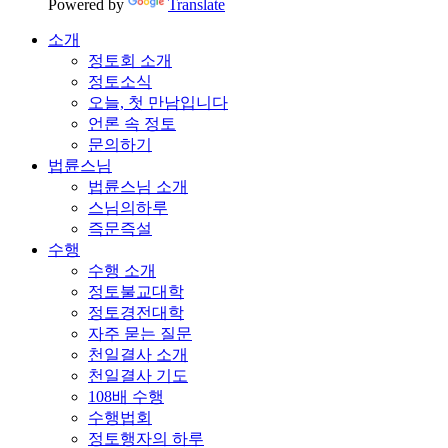
Powered by
Translate
소개
정토회 소개
정토소식
오늘, 첫 만남입니다
언론 속 정토
문의하기
법륜스님
법륜스님 소개
스님의하루
즉문즉설
수행
수행 소개
정토불교대학
정토경전대학
자주 묻는 질문
천일결사 소개
천일결사 기도
108배 수행
수행법회
정토행자의 하루