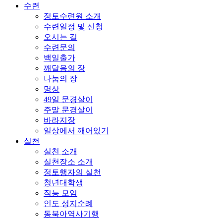
수련
정토수련원 소개
수련일정 및 신청
오시는 길
수련문의
백일출가
깨달음의 장
나눔의 장
명상
49일 문경살이
주말 문경살이
바라지장
일상에서 깨어있기
실천
실천 소개
실천장소 소개
정토행자의 실천
청년대학생
직능 모임
인도 성지순례
동북아역사기행