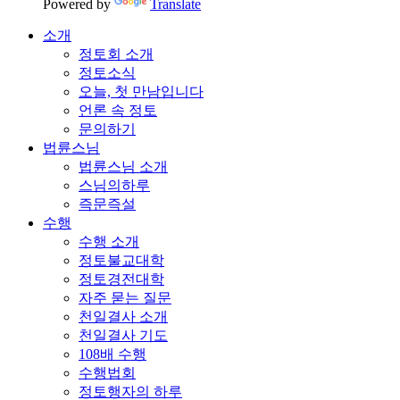
Powered by
Translate
소개
정토회 소개
정토소식
오늘, 첫 만남입니다
언론 속 정토
문의하기
법륜스님
법륜스님 소개
스님의하루
즉문즉설
수행
수행 소개
정토불교대학
정토경전대학
자주 묻는 질문
천일결사 소개
천일결사 기도
108배 수행
수행법회
정토행자의 하루