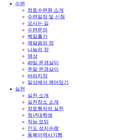
수련
정토수련원 소개
수련일정 및 신청
오시는 길
수련문의
백일출가
깨달음의 장
나눔의 장
명상
49일 문경살이
주말 문경살이
바라지장
일상에서 깨어있기
실천
실천 소개
실천장소 소개
정토행자의 실천
청년대학생
직능 모임
인도 성지순례
동북아역사기행