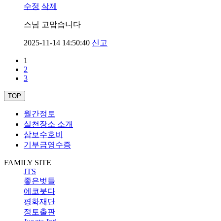
수정
삭제
스님 고맙습니다
2025-11-14 14:50:40
신고
1
2
3
TOP
월간정토
실천장소 소개
삼보수호비
기부금영수증
FAMILY SITE
JTS
좋은벗들
에코붓다
평화재단
정토출판