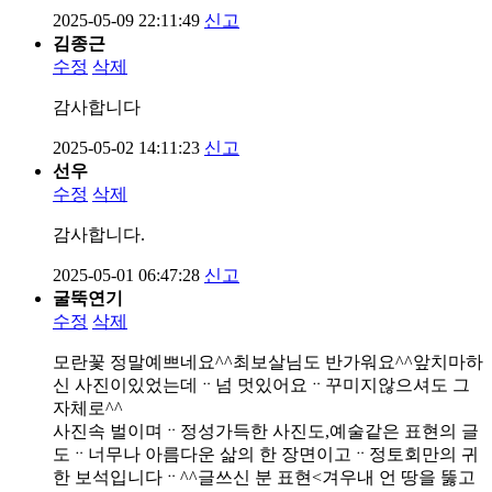
2025-05-09 22:11:49
신고
김종근
수정
삭제
감사합니다
2025-05-02 14:11:23
신고
선우
수정
삭제
감사합니다.
2025-05-01 06:47:28
신고
굴뚝연기
수정
삭제
모란꽃 정말예쁘네요^^최보살님도 반가워요^^앞치마하
신 사진이있었는데ᆢ넘 멋있어요ᆢ꾸미지않으셔도 그
자체로^^
사진속 벌이며ᆢ정성가득한 사진도,예술같은 표현의 글
도ᆢ너무나 아름다운 삶의 한 장면이고ᆢ정토회만의 귀
한 보석입니다ᆢ^^글쓰신 분 표현<겨우내 언 땅을 뚫고