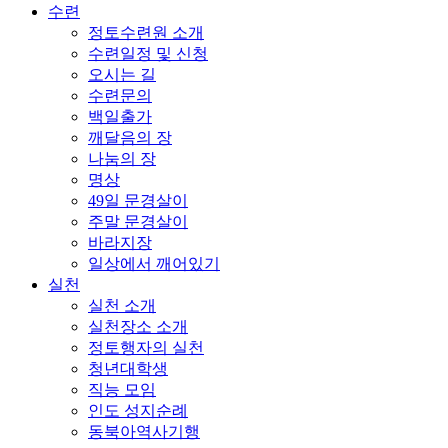
수련
정토수련원 소개
수련일정 및 신청
오시는 길
수련문의
백일출가
깨달음의 장
나눔의 장
명상
49일 문경살이
주말 문경살이
바라지장
일상에서 깨어있기
실천
실천 소개
실천장소 소개
정토행자의 실천
청년대학생
직능 모임
인도 성지순례
동북아역사기행