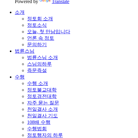
Powered by
Translate
소개
정토회 소개
정토소식
오늘, 첫 만남입니다
언론 속 정토
문의하기
법륜스님
법륜스님 소개
스님의하루
즉문즉설
수행
수행 소개
정토불교대학
정토경전대학
자주 묻는 질문
천일결사 소개
천일결사 기도
108배 수행
수행법회
정토행자의 하루