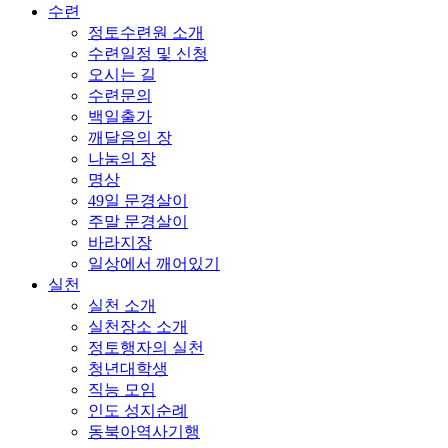
수련
정토수련원 소개
수련일정 및 신청
오시는 길
수련문의
백일출가
깨달음의 장
나눔의 장
명상
49일 문경살이
주말 문경살이
바라지장
일상에서 깨어있기
실천
실천 소개
실천장소 소개
정토행자의 실천
청년대학생
직능 모임
인도 성지순례
동북아역사기행