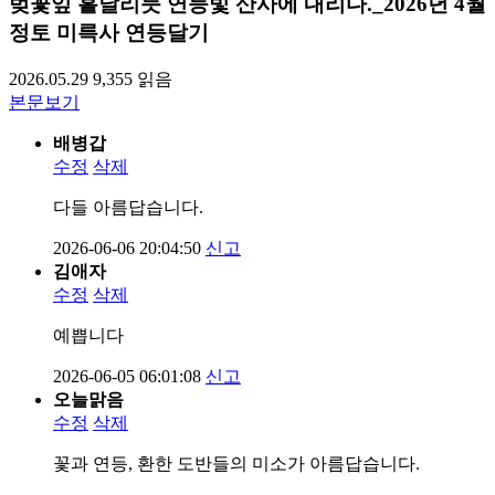
벚꽃잎 흩날리듯 연등빛 산사에 내리다._2026년 4월
정토 미륵사 연등달기
2026.05.29
9,355
읽음
본문보기
배병갑
수정
삭제
다들 아름답습니다.
2026-06-06 20:04:50
신고
김애자
수정
삭제
예쁩니다
2026-06-05 06:01:08
신고
오늘맑음
수정
삭제
꽃과 연등, 환한 도반들의 미소가 아름답습니다.