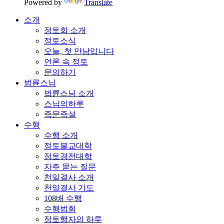
Powered by
Translate
소개
정토회 소개
정토소식
오늘, 첫 만남입니다
언론 속 정토
문의하기
법륜스님
법륜스님 소개
스님의하루
즉문즉설
수행
수행 소개
정토불교대학
정토경전대학
자주 묻는 질문
천일결사 소개
천일결사 기도
108배 수행
수행법회
정토행자의 하루