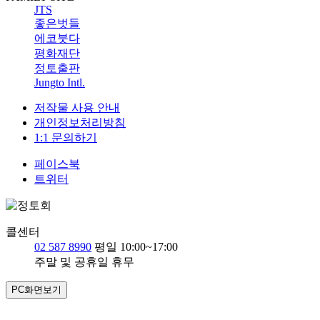
JTS
좋은벗들
에코붓다
평화재단
정토출판
Jungto Intl.
저작물 사용 안내
개인정보처리방침
1:1 문의하기
페이스북
트위터
콜센터
02 587 8990
평일 10:00~17:00
주말 및 공휴일 휴무
PC화면보기