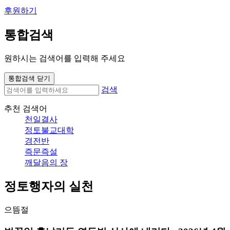
후원하기
통합검색
원하시는 검색어를 입력해 주세요
통합검색 닫기
검색
추천 검색어
천일결사
정토불교대학
경전반
즉문즉설
깨달음의 장
정토행자의 실천
으뜸절