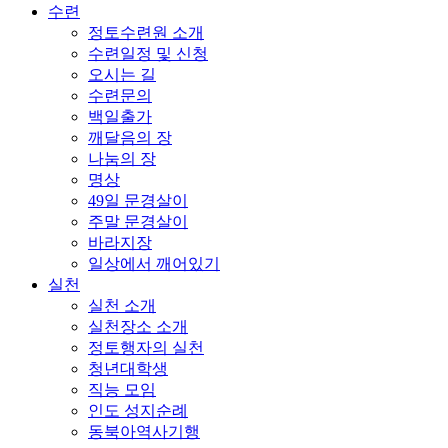
수련
정토수련원 소개
수련일정 및 신청
오시는 길
수련문의
백일출가
깨달음의 장
나눔의 장
명상
49일 문경살이
주말 문경살이
바라지장
일상에서 깨어있기
실천
실천 소개
실천장소 소개
정토행자의 실천
청년대학생
직능 모임
인도 성지순례
동북아역사기행