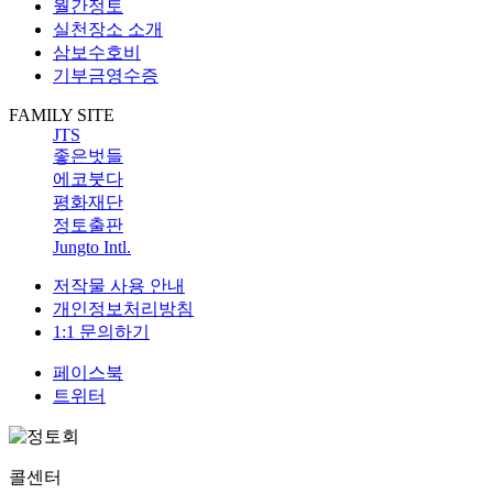
월간정토
실천장소 소개
삼보수호비
기부금영수증
FAMILY SITE
JTS
좋은벗들
에코붓다
평화재단
정토출판
Jungto Intl.
저작물 사용 안내
개인정보처리방침
1:1 문의하기
페이스북
트위터
콜센터