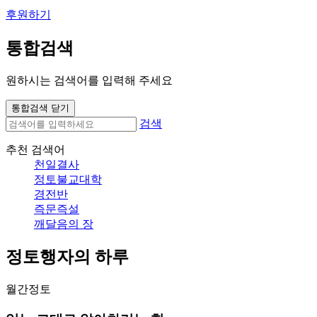
후원하기
통합검색
원하시는 검색어를 입력해 주세요
통합검색 닫기
검색
추천 검색어
천일결사
정토불교대학
경전반
즉문즉설
깨달음의 장
정토행자의 하루
월간정토