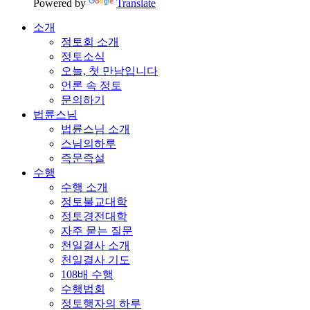
Powered by
Translate
소개
정토회 소개
정토소식
오늘, 첫 만남입니다
언론 속 정토
문의하기
법륜스님
법륜스님 소개
스님의하루
즉문즉설
수행
수행 소개
정토불교대학
정토경전대학
자주 묻는 질문
천일결사 소개
천일결사 기도
108배 수행
수행법회
정토행자의 하루