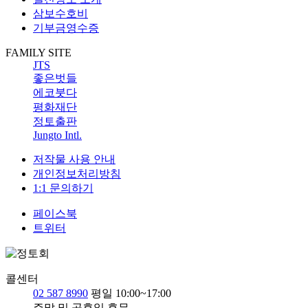
삼보수호비
기부금영수증
FAMILY SITE
JTS
좋은벗들
에코붓다
평화재단
정토출판
Jungto Intl.
저작물 사용 안내
개인정보처리방침
1:1 문의하기
페이스북
트위터
콜센터
02 587 8990
평일 10:00~17:00
주말 및 공휴일 휴무