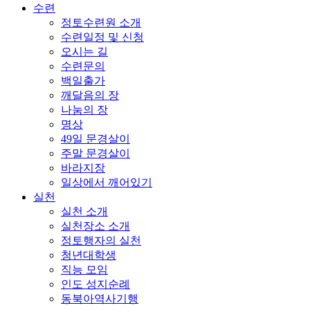
수련
정토수련원 소개
수련일정 및 신청
오시는 길
수련문의
백일출가
깨달음의 장
나눔의 장
명상
49일 문경살이
주말 문경살이
바라지장
일상에서 깨어있기
실천
실천 소개
실천장소 소개
정토행자의 실천
청년대학생
직능 모임
인도 성지순례
동북아역사기행