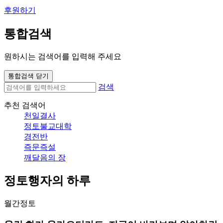
후원하기
통합검색
원하시는 검색어를 입력해 주세요
통합검색 닫기
검색
추천 검색어
천일결사
정토불교대학
경전반
즉문즉설
깨달음의 장
정토행자의 하루
월간정토