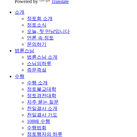
Powered by
Translate
소개
정토회 소개
정토소식
오늘, 첫 만남입니다
언론 속 정토
문의하기
법륜스님
법륜스님 소개
스님의하루
즉문즉설
수행
수행 소개
정토불교대학
정토경전대학
자주 묻는 질문
천일결사 소개
천일결사 기도
108배 수행
수행법회
정토행자의 하루