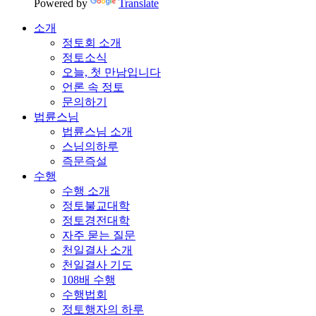
Powered by
Translate
소개
정토회 소개
정토소식
오늘, 첫 만남입니다
언론 속 정토
문의하기
법륜스님
법륜스님 소개
스님의하루
즉문즉설
수행
수행 소개
정토불교대학
정토경전대학
자주 묻는 질문
천일결사 소개
천일결사 기도
108배 수행
수행법회
정토행자의 하루