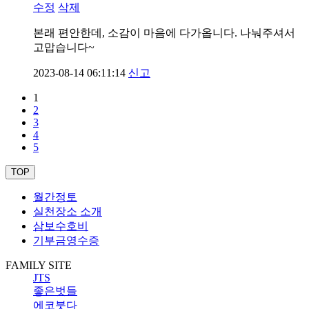
수정
삭제
본래 편안한데, 소감이 마음에 다가옵니다. 나눠주셔서
고맙습니다~
2023-08-14 06:11:14
신고
1
2
3
4
5
TOP
월간정토
실천장소 소개
삼보수호비
기부금영수증
FAMILY SITE
JTS
좋은벗들
에코붓다