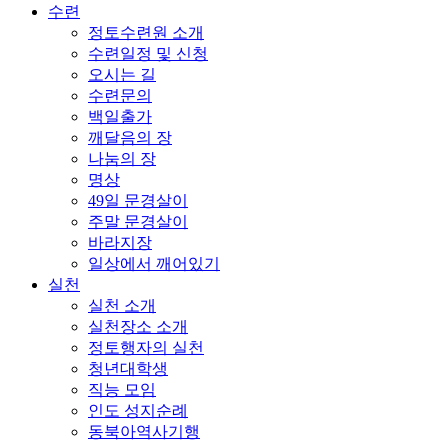
수련
정토수련원 소개
수련일정 및 신청
오시는 길
수련문의
백일출가
깨달음의 장
나눔의 장
명상
49일 문경살이
주말 문경살이
바라지장
일상에서 깨어있기
실천
실천 소개
실천장소 소개
정토행자의 실천
청년대학생
직능 모임
인도 성지순례
동북아역사기행