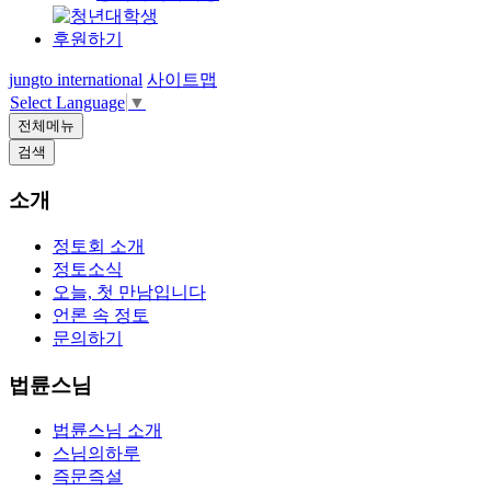
후원하기
jungto international
사이트맵
Select Language
▼
전체메뉴
검색
소개
정토회 소개
정토소식
오늘, 첫 만남입니다
언론 속 정토
문의하기
법륜스님
법륜스님 소개
스님의하루
즉문즉설