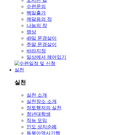
오시는 길
수련문의
백일출가
깨달음의 장
나눔의 장
명상
49일 문경살이
주말 문경살이
바라지장
일상에서 깨어있기
실천
실천
실천 소개
실천장소 소개
정토행자의 실천
청년대학생
직능 모임
인도 성지순례
동북아역사기행