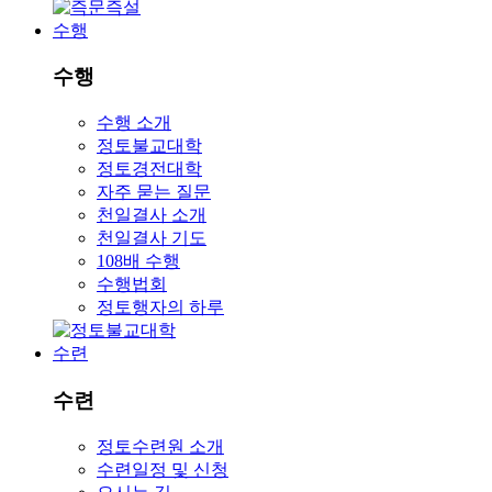
수행
수행
수행 소개
정토불교대학
정토경전대학
자주 묻는 질문
천일결사 소개
천일결사 기도
108배 수행
수행법회
정토행자의 하루
수련
수련
정토수련원 소개
수련일정 및 신청