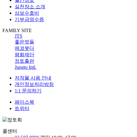
월간정토
실천장소 소개
삼보수호비
기부금영수증
FAMILY SITE
JTS
좋은벗들
에코붓다
평화재단
정토출판
Jungto Intl.
저작물 사용 안내
개인정보처리방침
1:1 문의하기
페이스북
트위터
콜센터