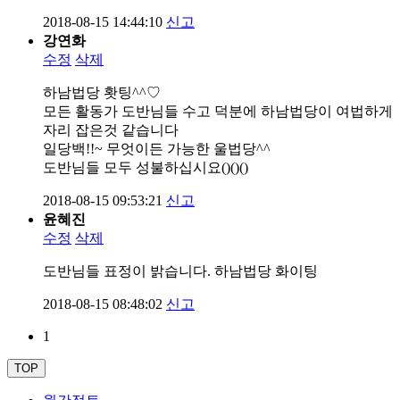
2018-08-15 14:44:10
신고
강연화
수정
삭제
하남법당 홧팅^^♡
모든 활동가 도반님들 수고 덕분에 하남법당이 여법하게
자리 잡은것 같습니다
일당백!!~ 무엇이든 가능한 울법당^^
도반님들 모두 성불하십시요()()()
2018-08-15 09:53:21
신고
윤혜진
수정
삭제
도반님들 표정이 밝습니다. 하남법당 화이팅
2018-08-15 08:48:02
신고
1
TOP