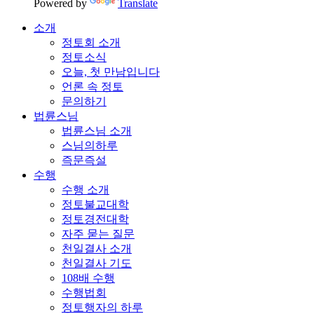
Powered by
Translate
소개
정토회 소개
정토소식
오늘, 첫 만남입니다
언론 속 정토
문의하기
법륜스님
법륜스님 소개
스님의하루
즉문즉설
수행
수행 소개
정토불교대학
정토경전대학
자주 묻는 질문
천일결사 소개
천일결사 기도
108배 수행
수행법회
정토행자의 하루