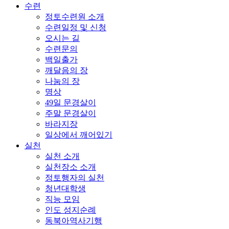
수련
정토수련원 소개
수련일정 및 신청
오시는 길
수련문의
백일출가
깨달음의 장
나눔의 장
명상
49일 문경살이
주말 문경살이
바라지장
일상에서 깨어있기
실천
실천 소개
실천장소 소개
정토행자의 실천
청년대학생
직능 모임
인도 성지순례
동북아역사기행