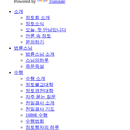
Powered by
Translate
소개
정토회 소개
정토소식
오늘, 첫 만남입니다
언론 속 정토
문의하기
법륜스님
법륜스님 소개
스님의하루
즉문즉설
수행
수행 소개
정토불교대학
정토경전대학
자주 묻는 질문
천일결사 소개
천일결사 기도
108배 수행
수행법회
정토행자의 하루