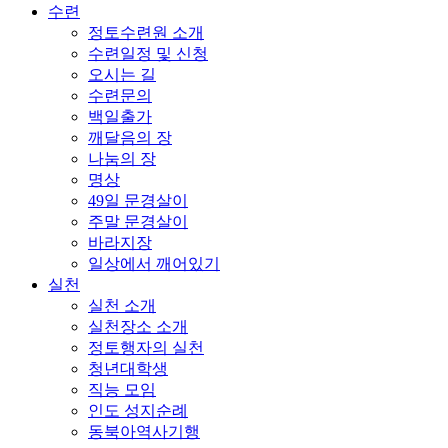
수련
정토수련원 소개
수련일정 및 신청
오시는 길
수련문의
백일출가
깨달음의 장
나눔의 장
명상
49일 문경살이
주말 문경살이
바라지장
일상에서 깨어있기
실천
실천 소개
실천장소 소개
정토행자의 실천
청년대학생
직능 모임
인도 성지순례
동북아역사기행