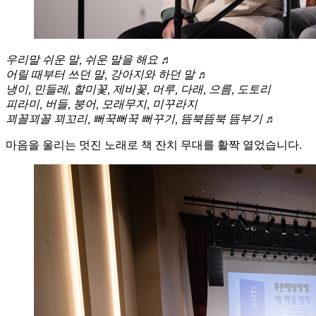
우리말 쉬운 말, 쉬운 말을 해요 ♬
어릴 때부터 쓰던 말, 강아지와 하던 말 ♬
냉이, 민들레, 할미꽃, 제비꽃, 머루, 다래, 으름, 도토리
피라미, 버들, 붕어, 모래무지, 미꾸라지
꾀꼴꾀꼴 꾀꼬리, 뻐꾹뻐꾹 뻐꾸기, 뜸북뜸북 뜸부기 ♬
마음을 울리는 멋진 노래로 책 잔치 무대를 활짝 열었습니다.