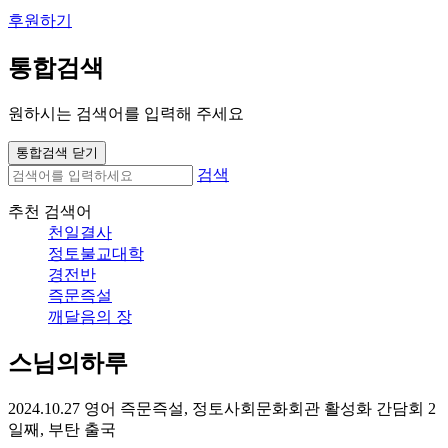
후원하기
통합검색
원하시는 검색어를 입력해 주세요
통합검색 닫기
검색
추천 검색어
천일결사
정토불교대학
경전반
즉문즉설
깨달음의 장
스님의하루
2024.10.27 영어 즉문즉설, 정토사회문화회관 활성화 간담회 2
일째, 부탄 출국