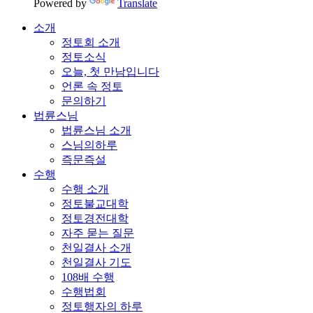
Powered by
Translate
소개
정토회 소개
정토소식
오늘, 첫 만남입니다
언론 속 정토
문의하기
법륜스님
법륜스님 소개
스님의하루
즉문즉설
수행
수행 소개
정토불교대학
정토경전대학
자주 묻는 질문
천일결사 소개
천일결사 기도
108배 수행
수행법회
정토행자의 하루