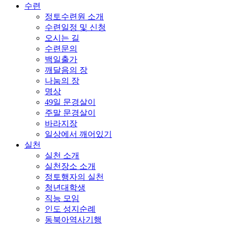
수련
정토수련원 소개
수련일정 및 신청
오시는 길
수련문의
백일출가
깨달음의 장
나눔의 장
명상
49일 문경살이
주말 문경살이
바라지장
일상에서 깨어있기
실천
실천 소개
실천장소 소개
정토행자의 실천
청년대학생
직능 모임
인도 성지순례
동북아역사기행