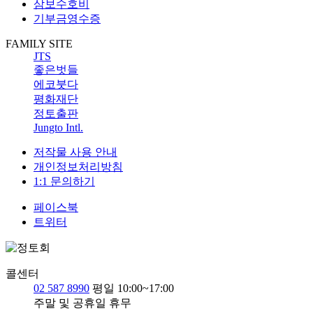
삼보수호비
기부금영수증
FAMILY SITE
JTS
좋은벗들
에코붓다
평화재단
정토출판
Jungto Intl.
저작물 사용 안내
개인정보처리방침
1:1 문의하기
페이스북
트위터
콜센터
02 587 8990
평일 10:00~17:00
주말 및 공휴일 휴무