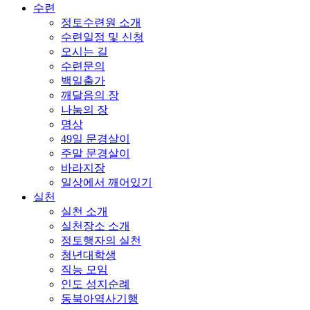
수련
정토수련원 소개
수련일정 및 신청
오시는 길
수련문의
백일출가
깨달음의 장
나눔의 장
명상
49일 문경살이
주말 문경살이
바라지장
일상에서 깨어있기
실천
실천 소개
실천장소 소개
정토행자의 실천
청년대학생
직능 모임
인도 성지순례
동북아역사기행