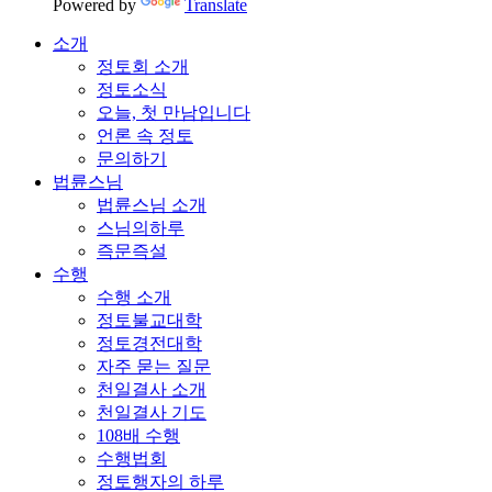
Powered by
Translate
소개
정토회 소개
정토소식
오늘, 첫 만남입니다
언론 속 정토
문의하기
법륜스님
법륜스님 소개
스님의하루
즉문즉설
수행
수행 소개
정토불교대학
정토경전대학
자주 묻는 질문
천일결사 소개
천일결사 기도
108배 수행
수행법회
정토행자의 하루