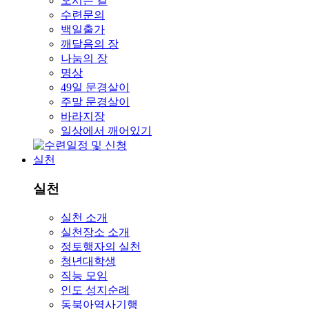
오시는 길
수련문의
백일출가
깨달음의 장
나눔의 장
명상
49일 문경살이
주말 문경살이
바라지장
일상에서 깨어있기
실천
실천
실천 소개
실천장소 소개
정토행자의 실천
청년대학생
직능 모임
인도 성지순례
동북아역사기행