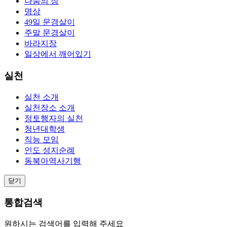
나눔의 장
명상
49일 문경살이
주말 문경살이
바라지장
일상에서 깨어있기
실천
실천 소개
실천장소 소개
정토행자의 실천
청년대학생
직능 모임
인도 성지순례
동북아역사기행
닫기
통합검색
원하시는 검색어를 입력해 주세요