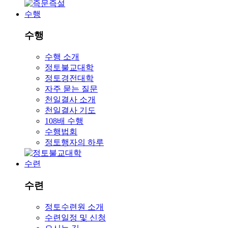
수행
수행
수행 소개
정토불교대학
정토경전대학
자주 묻는 질문
천일결사 소개
천일결사 기도
108배 수행
수행법회
정토행자의 하루
수련
수련
정토수련원 소개
수련일정 및 신청