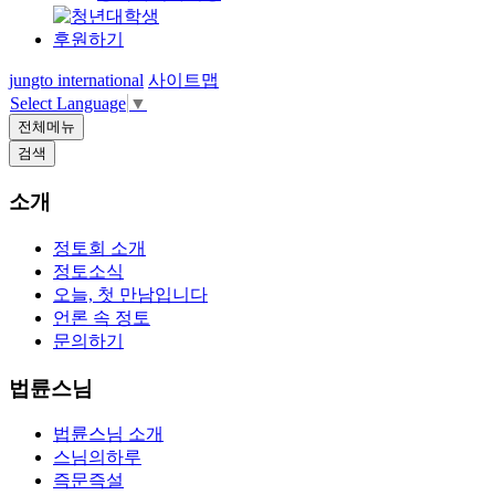
후원하기
jungto international
사이트맵
Select Language
▼
전체메뉴
검색
소개
정토회 소개
정토소식
오늘, 첫 만남입니다
언론 속 정토
문의하기
법륜스님
법륜스님 소개
스님의하루
즉문즉설