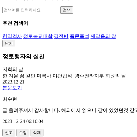
검색
추천 검색어
천일결사
정토불교대학
경전반
즉문즉설
깨달음의 장
닫기
정토행자의 실천
지회의 날
한 겨울 꿈 같던 미륵사 야단법석_광주전라지부 회원의 날
2023.12.21
본문보기
최수현
글 올려주셔서 감사합니다. 해외에서 읽으니 같이 있었던것 같고
2023-12-24 06:16:04
신고
수정
삭제