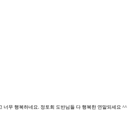
 너무 행복하네요. 정토회 도반님들 다 행복한 연말되세요 ^^