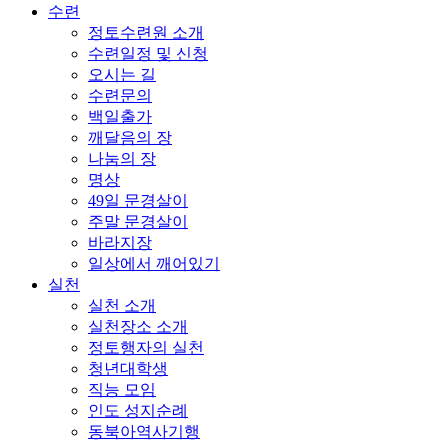
수련
정토수련원 소개
수련일정 및 신청
오시는 길
수련문의
백일출가
깨달음의 장
나눔의 장
명상
49일 문경살이
주말 문경살이
바라지장
일상에서 깨어있기
실천
실천 소개
실천장소 소개
정토행자의 실천
청년대학생
직능 모임
인도 성지순례
동북아역사기행