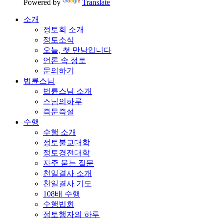
Powered by
Translate
소개
정토회 소개
정토소식
오늘, 첫 만남입니다
언론 속 정토
문의하기
법륜스님
법륜스님 소개
스님의하루
즉문즉설
수행
수행 소개
정토불교대학
정토경전대학
자주 묻는 질문
천일결사 소개
천일결사 기도
108배 수행
수행법회
정토행자의 하루