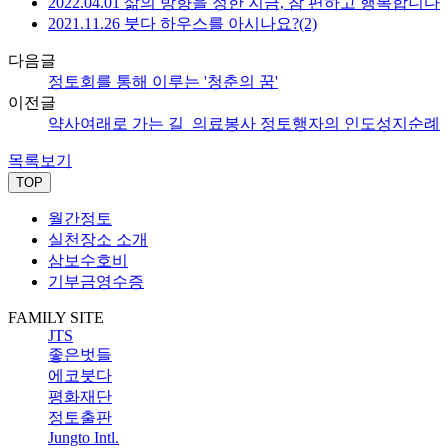
2022.04.01 삶의 방향을 정한 지금, 참 편하고 행복합니다
2021.11.26 붓다 하우스를 아시나요?(2)
다음글
정토회를 통해 이루는 '청춘의 꿈'
이전글
약사여래로 가는 길_의료봉사 정토행자의 인도성지순례
목록보기
TOP
월간정토
실천장소 소개
삼보수호비
기부금영수증
FAMILY SITE
JTS
좋은벗들
에코붓다
평화재단
정토출판
Jungto Intl.