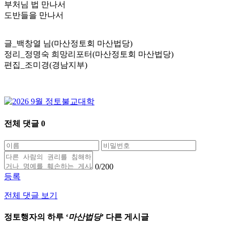
부처님 법 만나서
도반들을 만나서
글_백창열 님(마산정토회 마산법당)
정리_정명숙 희망리포터(마산정토회 마산법당)
편집_조미경(경남지부)
전체 댓글
0
0
/200
등록
전체 댓글 보기
정토행자의 하루 ‘
마산법당
’ 다른 게시글