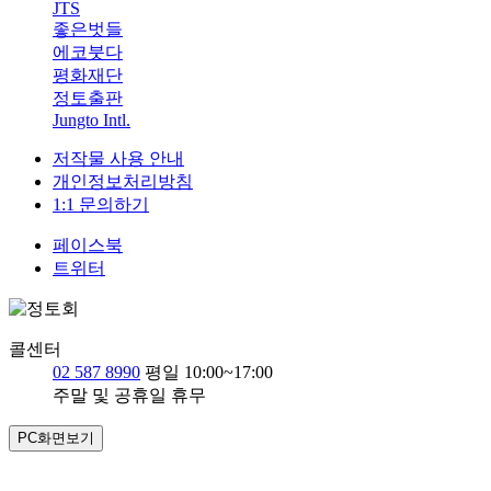
JTS
좋은벗들
에코붓다
평화재단
정토출판
Jungto Intl.
저작물 사용 안내
개인정보처리방침
1:1 문의하기
페이스북
트위터
콜센터
02 587 8990
평일 10:00~17:00
주말 및 공휴일 휴무
PC화면보기