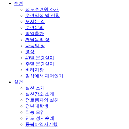
수련
정토수련원 소개
수련일정 및 신청
오시는 길
수련문의
백일출가
깨달음의 장
나눔의 장
명상
49일 문경살이
주말 문경살이
바라지장
일상에서 깨어있기
실천
실천 소개
실천장소 소개
정토행자의 실천
청년대학생
직능 모임
인도 성지순례
동북아역사기행