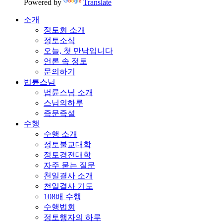
Powered by
Translate
소개
정토회 소개
정토소식
오늘, 첫 만남입니다
언론 속 정토
문의하기
법륜스님
법륜스님 소개
스님의하루
즉문즉설
수행
수행 소개
정토불교대학
정토경전대학
자주 묻는 질문
천일결사 소개
천일결사 기도
108배 수행
수행법회
정토행자의 하루