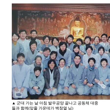
▲ 군대 가는 날 아침 발우공양 끝나고 공동체 대중
들과 함께(앞줄 가운데가 백창열 님)