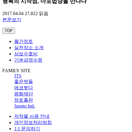
행복의 시작점, 마포법당을 만나다
2017.04.04
27,822
읽음
본문보기
TOP
월간정토
실천장소 소개
삼보수호비
기부금영수증
FAMILY SITE
JTS
좋은벗들
에코붓다
평화재단
정토출판
Jungto Intl.
저작물 사용 안내
개인정보처리방침
1:1 문의하기