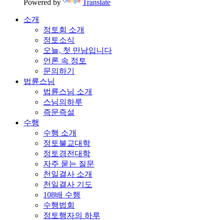
Powered by
Translate
소개
정토회 소개
정토소식
오늘, 첫 만남입니다
언론 속 정토
문의하기
법륜스님
법륜스님 소개
스님의하루
즉문즉설
수행
수행 소개
정토불교대학
정토경전대학
자주 묻는 질문
천일결사 소개
천일결사 기도
108배 수행
수행법회
정토행자의 하루