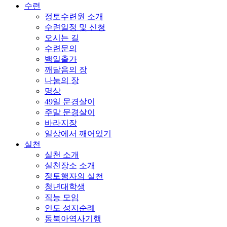
수련
정토수련원 소개
수련일정 및 신청
오시는 길
수련문의
백일출가
깨달음의 장
나눔의 장
명상
49일 문경살이
주말 문경살이
바라지장
일상에서 깨어있기
실천
실천 소개
실천장소 소개
정토행자의 실천
청년대학생
직능 모임
인도 성지순례
동북아역사기행