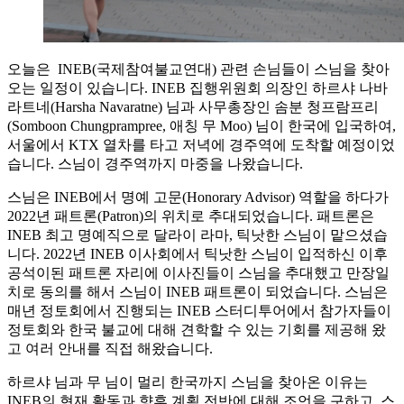
오늘은 INEB(국제참여불교연대) 관련 손님들이 스님을 찾아
오는 일정이 있습니다. INEB 집행위원회 의장인 하르샤 나바
라트네(Harsha Navaratne) 님과 사무총장인 솜분 청프람프리
(Somboon Chungprampree, 애칭 무 Moo) 님이 한국에 입국하여,
서울에서 KTX 열차를 타고 저녁에 경주역에 도착할 예정이었
습니다. 스님이 경주역까지 마중을 나왔습니다.
스님은 INEB에서 명예 고문(Honorary Advisor) 역할을 하다가
2022년 패트론(Patron)의 위치로 추대되었습니다. 패트론은
INEB 최고 명예직으로 달라이 라마, 틱낫한 스님이 맡으셨습
니다. 2022년 INEB 이사회에서 틱낫한 스님이 입적하신 이후
공석이된 패트론 자리에 이사진들이 스님을 추대했고 만장일
치로 동의를 해서 스님이 INEB 패트론이 되었습니다. 스님은
매년 정토회에서 진행되는 INEB 스터디투어에서 참가자들이
정토회와 한국 불교에 대해 견학할 수 있는 기회를 제공해 왔
고 여러 안내를 직접 해왔습니다.
하르샤 님과 무 님이 멀리 한국까지 스님을 찾아온 이유는
INEB의 현재 활동과 향후 계획 전반에 대해 조언을 구하고, 스