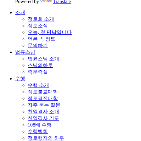
Powered by
Translate
소개
정토회 소개
정토소식
오늘, 첫 만남입니다
언론 속 정토
문의하기
법륜스님
법륜스님 소개
스님의하루
즉문즉설
수행
수행 소개
정토불교대학
정토경전대학
자주 묻는 질문
천일결사 소개
천일결사 기도
108배 수행
수행법회
정토행자의 하루