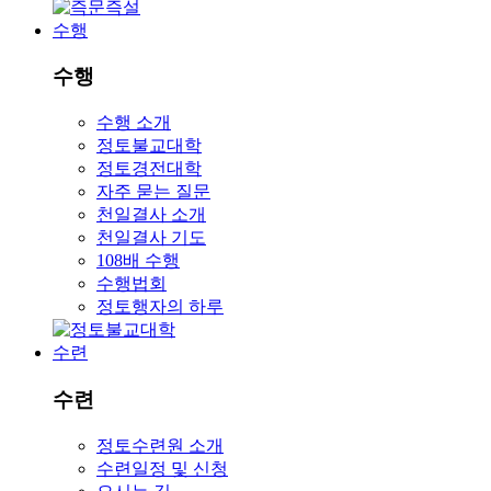
수행
수행
수행 소개
정토불교대학
정토경전대학
자주 묻는 질문
천일결사 소개
천일결사 기도
108배 수행
수행법회
정토행자의 하루
수련
수련
정토수련원 소개
수련일정 및 신청