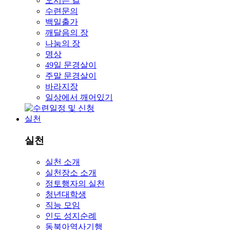
오시는 길
수련문의
백일출가
깨달음의 장
나눔의 장
명상
49일 문경살이
주말 문경살이
바라지장
일상에서 깨어있기
실천
실천
실천 소개
실천장소 소개
정토행자의 실천
청년대학생
직능 모임
인도 성지순례
동북아역사기행