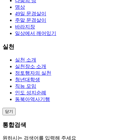
나눔의 장
명상
49일 문경살이
주말 문경살이
바라지장
일상에서 깨어있기
실천
실천 소개
실천장소 소개
정토행자의 실천
청년대학생
직능 모임
인도 성지순례
동북아역사기행
닫기
통합검색
원하시는 검색어를 입력해 주세요