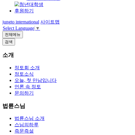
후원하기
jungto international
사이트맵
Select Language
▼
전체메뉴
검색
소개
정토회 소개
정토소식
오늘, 첫 만남입니다
언론 속 정토
문의하기
법륜스님
법륜스님 소개
스님의하루
즉문즉설