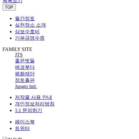
목록보기
TOP
월간정토
실천장소 소개
삼보수호비
기부금영수증
FAMILY SITE
JTS
좋은벗들
에코붓다
평화재단
정토출판
Jungto Intl.
저작물 사용 안내
개인정보처리방침
1:1 문의하기
페이스북
트위터