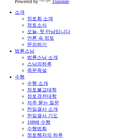
Powered by
Translate
소개
정토회 소개
정토소식
오늘, 첫 만남입니다
언론 속 정토
문의하기
법륜스님
법륜스님 소개
스님의하루
즉문즉설
수행
수행 소개
정토불교대학
정토경전대학
자주 묻는 질문
천일결사 소개
천일결사 기도
108배 수행
수행법회
정토행자의 하루