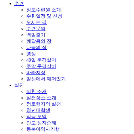
수련
정토수련원 소개
수련일정 및 신청
오시는 길
수련문의
백일출가
깨달음의 장
나눔의 장
명상
49일 문경살이
주말 문경살이
바라지장
일상에서 깨어있기
실천
실천 소개
실천장소 소개
정토행자의 실천
청년대학생
직능 모임
인도 성지순례
동북아역사기행