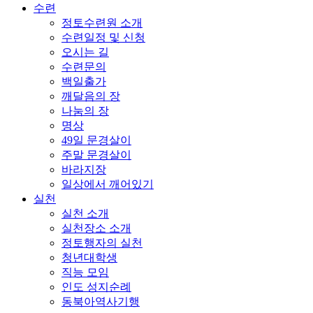
수련
정토수련원 소개
수련일정 및 신청
오시는 길
수련문의
백일출가
깨달음의 장
나눔의 장
명상
49일 문경살이
주말 문경살이
바라지장
일상에서 깨어있기
실천
실천 소개
실천장소 소개
정토행자의 실천
청년대학생
직능 모임
인도 성지순례
동북아역사기행