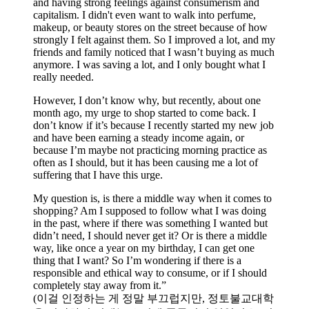
and having strong feelings against consumerism and
capitalism. I didn't even want to walk into perfume,
makeup, or beauty stores on the street because of how
strongly I felt against them. So I improved a lot, and my
friends and family noticed that I wasn’t buying as much
anymore. I was saving a lot, and I only bought what I
really needed.
However, I don’t know why, but recently, about one
month ago, my urge to shop started to come back. I
don’t know if it’s because I recently started my new job
and have been earning a steady income again, or
because I’m maybe not practicing morning practice as
often as I should, but it has been causing me a lot of
suffering that I have this urge.
My question is, is there a middle way when it comes to
shopping? Am I supposed to follow what I was doing
in the past, where if there was something I wanted but
didn’t need, I should never get it? Or is there a middle
way, like once a year on my birthday, I can get one
thing that I want? So I’m wondering if there is a
responsible and ethical way to consume, or if I should
completely stay away from it.”
(이걸 인정하는 게 정말 부끄럽지만, 정토불교대학