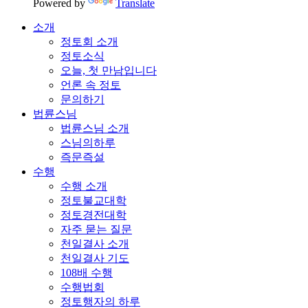
Powered by
Translate
소개
정토회 소개
정토소식
오늘, 첫 만남입니다
언론 속 정토
문의하기
법륜스님
법륜스님 소개
스님의하루
즉문즉설
수행
수행 소개
정토불교대학
정토경전대학
자주 묻는 질문
천일결사 소개
천일결사 기도
108배 수행
수행법회
정토행자의 하루