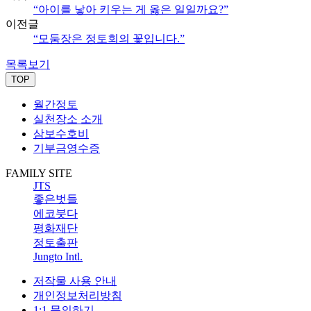
“아이를 낳아 키우는 게 옳은 일일까요?”
이전글
“모둠장은 정토회의 꽃입니다.”
목록보기
TOP
월간정토
실천장소 소개
삼보수호비
기부금영수증
FAMILY SITE
JTS
좋은벗들
에코붓다
평화재단
정토출판
Jungto Intl.
저작물 사용 안내
개인정보처리방침
1:1 문의하기