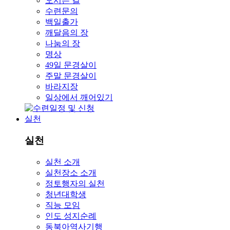
오시는 길
수련문의
백일출가
깨달음의 장
나눔의 장
명상
49일 문경살이
주말 문경살이
바라지장
일상에서 깨어있기
실천
실천
실천 소개
실천장소 소개
정토행자의 실천
청년대학생
직능 모임
인도 성지순례
동북아역사기행