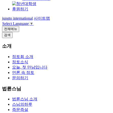
후원하기
jungto international
사이트맵
Select Language
▼
전체메뉴
검색
소개
정토회 소개
정토소식
오늘, 첫 만남입니다
언론 속 정토
문의하기
법륜스님
법륜스님 소개
스님의하루
즉문즉설