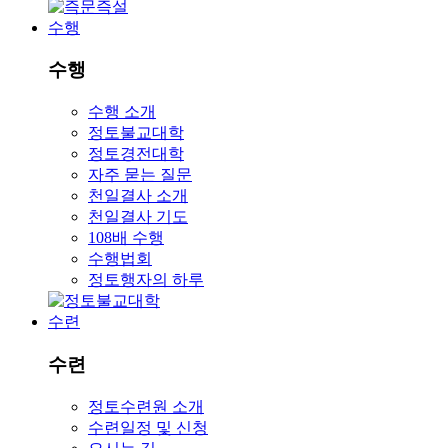
수행
수행
수행 소개
정토불교대학
정토경전대학
자주 묻는 질문
천일결사 소개
천일결사 기도
108배 수행
수행법회
정토행자의 하루
수련
수련
정토수련원 소개
수련일정 및 신청