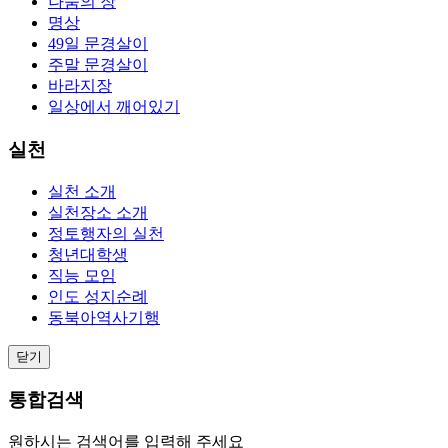
나눔의 장
명상
49일 문경살이
주말 문경살이
바라지장
일상에서 깨어있기
실천
실천 소개
실천장소 소개
정토행자의 실천
청년대학생
직능 모임
인도 성지순례
동북아역사기행
닫기
통합검색
원하시는 검색어를 입력해 주세요