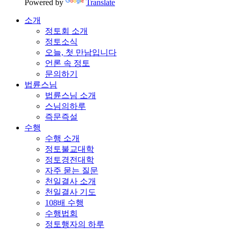
Powered by
Translate
소개
정토회 소개
정토소식
오늘, 첫 만남입니다
언론 속 정토
문의하기
법륜스님
법륜스님 소개
스님의하루
즉문즉설
수행
수행 소개
정토불교대학
정토경전대학
자주 묻는 질문
천일결사 소개
천일결사 기도
108배 수행
수행법회
정토행자의 하루