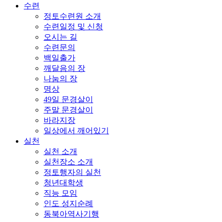
수련
정토수련원 소개
수련일정 및 신청
오시는 길
수련문의
백일출가
깨달음의 장
나눔의 장
명상
49일 문경살이
주말 문경살이
바라지장
일상에서 깨어있기
실천
실천 소개
실천장소 소개
정토행자의 실천
청년대학생
직능 모임
인도 성지순례
동북아역사기행