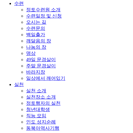
수련
정토수련원 소개
수련일정 및 신청
오시는 길
수련문의
백일출가
깨달음의 장
나눔의 장
명상
49일 문경살이
주말 문경살이
바라지장
일상에서 깨어있기
실천
실천 소개
실천장소 소개
정토행자의 실천
청년대학생
직능 모임
인도 성지순례
동북아역사기행