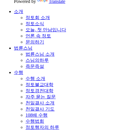
Powered by
Translate
소개
정토회 소개
정토소식
오늘, 첫 만남입니다
언론 속 정토
문의하기
법륜스님
법륜스님 소개
스님의하루
즉문즉설
수행
수행 소개
정토불교대학
정토경전대학
자주 묻는 질문
천일결사 소개
천일결사 기도
108배 수행
수행법회
정토행자의 하루