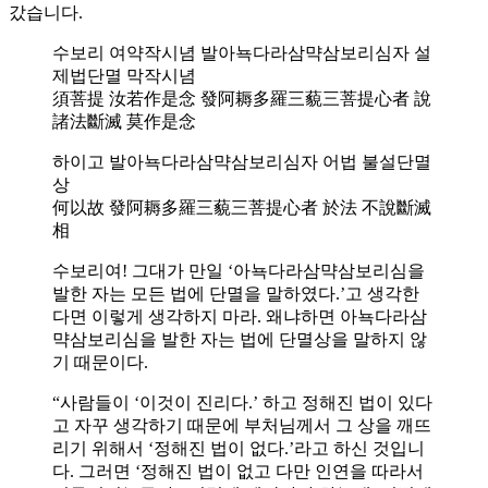
갔습니다.
수보리 여약작시념 발아뇩다라삼먁삼보리심자 설
제법단멸 막작시념
須菩提 汝若作是念 發阿耨多羅三藐三菩提心者 說
諸法斷滅 莫作是念
하이고 발아뇩다라삼먁삼보리심자 어법 불설단멸
상
何以故 發阿耨多羅三藐三菩提心者 於法 不說斷滅
相
수보리여! 그대가 만일 ‘아뇩다라삼먁삼보리심을
발한 자는 모든 법에 단멸을 말하였다.’고 생각한
다면 이렇게 생각하지 마라. 왜냐하면 아뇩다라삼
먁삼보리심을 발한 자는 법에 단멸상을 말하지 않
기 때문이다.
“사람들이 ‘이것이 진리다.’ 하고 정해진 법이 있다
고 자꾸 생각하기 때문에 부처님께서 그 상을 깨뜨
리기 위해서 ‘정해진 법이 없다.’라고 하신 것입니
다. 그러면 ‘정해진 법이 없고 다만 인연을 따라서