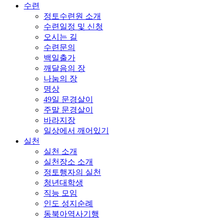
수련
정토수련원 소개
수련일정 및 신청
오시는 길
수련문의
백일출가
깨달음의 장
나눔의 장
명상
49일 문경살이
주말 문경살이
바라지장
일상에서 깨어있기
실천
실천 소개
실천장소 소개
정토행자의 실천
청년대학생
직능 모임
인도 성지순례
동북아역사기행