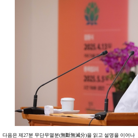
다음은 제27분 무단무멸분(無斷無滅分)을 읽고 설명을 이어나