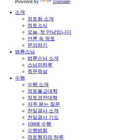
Powered by
Translate
소개
정토회 소개
정토소식
오늘, 첫 만남입니다
언론 속 정토
문의하기
법륜스님
법륜스님 소개
스님의하루
즉문즉설
수행
수행 소개
정토불교대학
정토경전대학
자주 묻는 질문
천일결사 소개
천일결사 기도
108배 수행
수행법회
정토행자의 하루