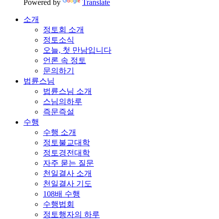
Powered by
Translate
소개
정토회 소개
정토소식
오늘, 첫 만남입니다
언론 속 정토
문의하기
법륜스님
법륜스님 소개
스님의하루
즉문즉설
수행
수행 소개
정토불교대학
정토경전대학
자주 묻는 질문
천일결사 소개
천일결사 기도
108배 수행
수행법회
정토행자의 하루