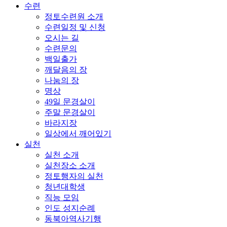
수련
정토수련원 소개
수련일정 및 신청
오시는 길
수련문의
백일출가
깨달음의 장
나눔의 장
명상
49일 문경살이
주말 문경살이
바라지장
일상에서 깨어있기
실천
실천 소개
실천장소 소개
정토행자의 실천
청년대학생
직능 모임
인도 성지순례
동북아역사기행