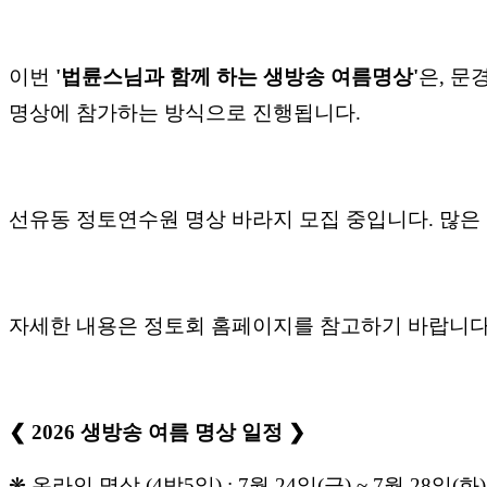
이번
'
법륜스님과
함께
하는
생방송
여름명상
'
은
,
문
명상에
참가하는
방식으로
진행됩니다
.
선유동
정토연수원
명상
바라지
모집
중입니다
.
많은
자세한
내용은
정토회
홈페이지를
참고하기
바랍니
❮ 2026
생방송
여름
명상
일정 ❯
❋ 온라인
명상
(4
박
5
일
) : 7월 24일(
금
) ~ 7월 28일(
화
)