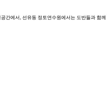
인공간에서
,
선유동
정토연수원에서는
도반들과
함께