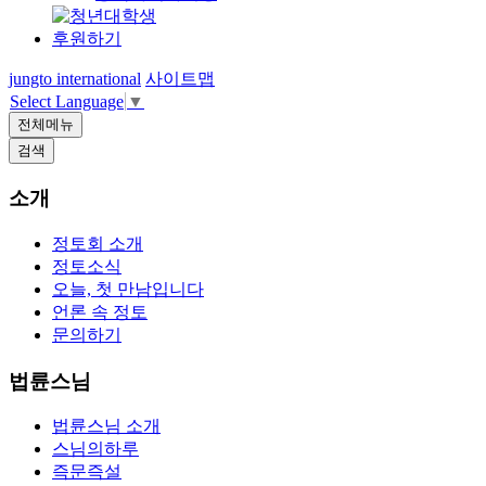
후원하기
jungto international
사이트맵
Select Language
▼
전체메뉴
검색
소개
정토회 소개
정토소식
오늘, 첫 만남입니다
언론 속 정토
문의하기
법륜스님
법륜스님 소개
스님의하루
즉문즉설