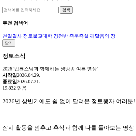
검색
추천 검색어
천일결사
정토불교대학
경전반
즉문즉설
깨달음의 장
닫기
정토소식
2026 '법륜스님과 함께하는 생방송 여름 명상'
시작일
2026.04.29.
종료일
2026.07.21.
19,832 읽음
2026
년
상반기에도
쉼
없이
달려온
정토행자
여러분
!
잠시
활동을
멈추고
휴식과
함께
나를
돌아보는
명상