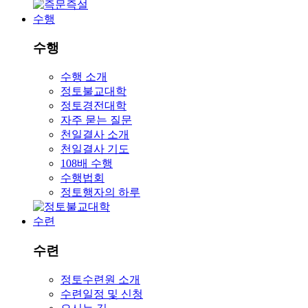
수행
수행
수행 소개
정토불교대학
정토경전대학
자주 묻는 질문
천일결사 소개
천일결사 기도
108배 수행
수행법회
정토행자의 하루
수련
수련
정토수련원 소개
수련일정 및 신청