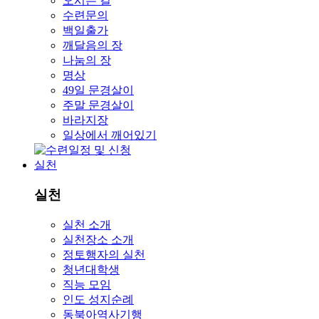
오시는 길
수련문의
백일출가
깨달음의 장
나눔의 장
명상
49일 문경살이
주말 문경살이
바라지장
일상에서 깨어있기
실천
실천
실천 소개
실천장소 소개
정토행자의 실천
청년대학생
직능 모임
인도 성지순례
동북아역사기행