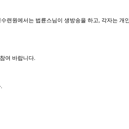
경수련원에서는
법륜스님이
생방송을
하고
,
각자는
개
참여
바랍니다
.
다
.