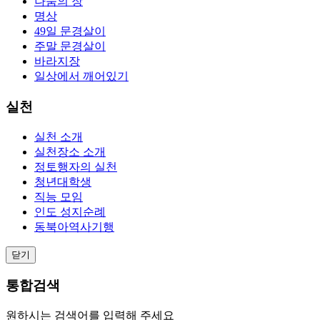
나눔의 장
명상
49일 문경살이
주말 문경살이
바라지장
일상에서 깨어있기
실천
실천 소개
실천장소 소개
정토행자의 실천
청년대학생
직능 모임
인도 성지순례
동북아역사기행
닫기
통합검색
원하시는 검색어를 입력해 주세요