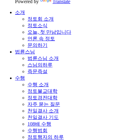
Powered by
Translate
소개
정토회 소개
정토소식
오늘, 첫 만남입니다
언론 속 정토
문의하기
법륜스님
법륜스님 소개
스님의하루
즉문즉설
수행
수행 소개
정토불교대학
정토경전대학
자주 묻는 질문
천일결사 소개
천일결사 기도
108배 수행
수행법회
정토행자의 하루