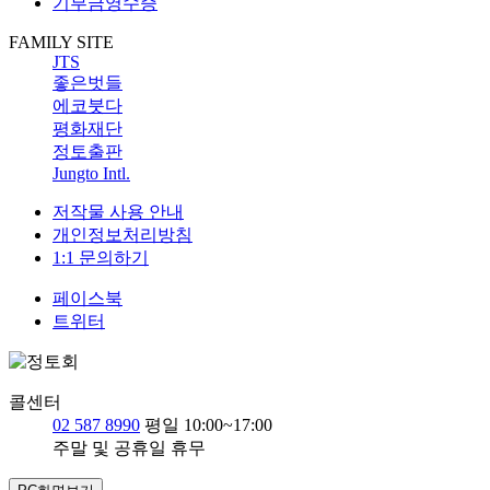
기부금영수증
FAMILY SITE
JTS
좋은벗들
에코붓다
평화재단
정토출판
Jungto Intl.
저작물 사용 안내
개인정보처리방침
1:1 문의하기
페이스북
트위터
콜센터
02 587 8990
평일 10:00~17:00
주말 및 공휴일 휴무