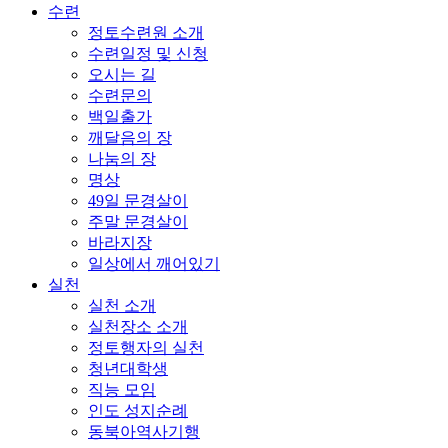
수련
정토수련원 소개
수련일정 및 신청
오시는 길
수련문의
백일출가
깨달음의 장
나눔의 장
명상
49일 문경살이
주말 문경살이
바라지장
일상에서 깨어있기
실천
실천 소개
실천장소 소개
정토행자의 실천
청년대학생
직능 모임
인도 성지순례
동북아역사기행