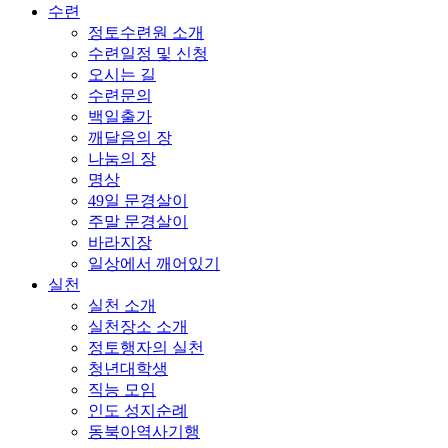
수련
정토수련원 소개
수련일정 및 신청
오시는 길
수련문의
백일출가
깨달음의 장
나눔의 장
명상
49일 문경살이
주말 문경살이
바라지장
일상에서 깨어있기
실천
실천 소개
실천장소 소개
정토행자의 실천
청년대학생
직능 모임
인도 성지순례
동북아역사기행