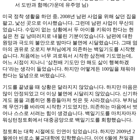
서 도반과 함께(가운데 유주영 님)
미국 정착 생활을 하던 중, 2008년 남편 사업을 위해 살던 집을
팔고, 낯선 곳으로 이사했습니다. 그런데 남편 사업이 무산되
었습니다. 수입이 없는 상황에서 두 아이를 키워야 한다는 현
실은 천 길 낭떠러지로 내몰린 기분이었습니다. 남편에 대한
원망과 극도의 불안으로 밤마다 불면에 시달렸습니다. 그때 엄
마의 권유로 오로지 부처님에게 의존하는 백일기도를 시작했
습니다. 처음에는 너무 괴로워서 시작한 삼천배 기도였는데,
어느 시점이 지나니 ‘삼천배 기도만 안 해도 삶이 행복하겠
다’라는 생각이 들었습니다. 하지만 어떻게든 100일을 채워야
한다는 일념으로 버텼습니다.
기도를 끝냈을 때 상황은 달라지지 않았습니다. 하지만 마음은
많이 안정되었고 더 이상 불면에 시달리지 않았습니다. 신기하
게도 몸을 괴롭히던 통증들마저 씻은 듯 사라졌습니다. 부처님
께 무언가를 바라며 시작한 기도였지만, 의존하는 마음에서 벗
어나 스스로 서려는 힘이 생겼습니다. 백일기도를 마치자마자
워싱턴정토회에서 대중공양으로 백일기도를 회향했습니다.
정토회는 대학 시절에도 인연이 있었습니다. 하지만 2009년 2
월에야 비로소 불교대학에 입학했습니다. 이어 6월에 천일결