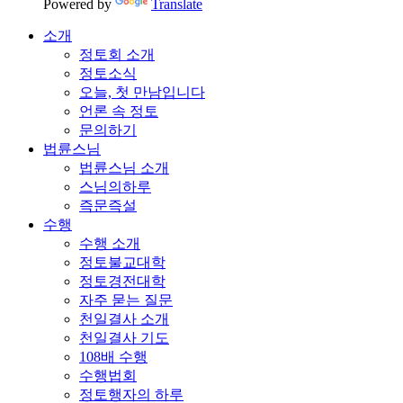
Powered by
Translate
소개
정토회 소개
정토소식
오늘, 첫 만남입니다
언론 속 정토
문의하기
법륜스님
법륜스님 소개
스님의하루
즉문즉설
수행
수행 소개
정토불교대학
정토경전대학
자주 묻는 질문
천일결사 소개
천일결사 기도
108배 수행
수행법회
정토행자의 하루