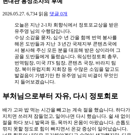
현대판 용성조사의 후예
2026.05.27.
6,734
읽음
댓글
0
개
오늘은 지난 2-1차 회향식에서 정토포교상을 받은
유주영 님의 수행담입니다.
수상 소감을 묻자, 십수 년 간을 함께 번역 봉사를
해온 도반들과 지난 ３년간 국제지부 콘텐츠국에
서 봉사해 주신 모든 분을 대표해 받은 상이라며 그
공을 도반들에게 돌렸습니다. 워싱턴정토회 총무,
번역팀장, 미국 JTS 팀장, 콘텐츠 국장, 바라지 팀
장, 북미유럽지회 지회장 등 수많은 소임을 맡고도
발걸음이 가볍기만 한 유주영 님의 비결이 무엇인
지 들어보겠습니다.
부처님으로부터 자유, 다시 정토회로
배가 고파 밥 먹는 시간을 빼고는 계속 절을 했습니다. 하다가
지치면 쓰러져 잠들었고, 일어나면 다시 했습니다. 쉴 새 없이
절을 하다 보니 발목과 등, 목까지 온몸이 아팠습니다. 손톱도
깎지 못할 정도로 힘이 빠지면서 온갖 증상이 일어났습니다.