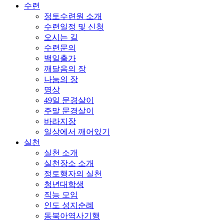
수련
정토수련원 소개
수련일정 및 신청
오시는 길
수련문의
백일출가
깨달음의 장
나눔의 장
명상
49일 문경살이
주말 문경살이
바라지장
일상에서 깨어있기
실천
실천 소개
실천장소 소개
정토행자의 실천
청년대학생
직능 모임
인도 성지순례
동북아역사기행