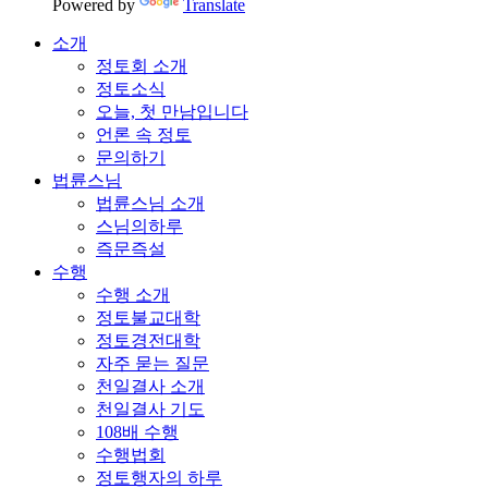
Powered by
Translate
소개
정토회 소개
정토소식
오늘, 첫 만남입니다
언론 속 정토
문의하기
법륜스님
법륜스님 소개
스님의하루
즉문즉설
수행
수행 소개
정토불교대학
정토경전대학
자주 묻는 질문
천일결사 소개
천일결사 기도
108배 수행
수행법회
정토행자의 하루