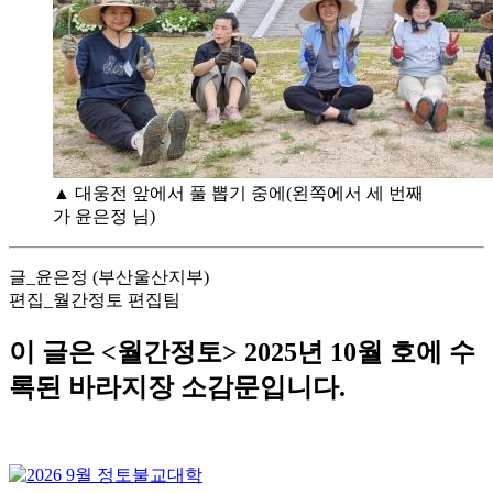
▲ 대웅전 앞에서 풀 뽑기 중에(왼쪽에서 세 번째
가 윤은정 님)
글_윤은정 (부산울산지부)
편집_월간정토 편집팀
이 글은 <월간정토> 2025년 10월 호에 수
록된 바라지장 소감문입니다.