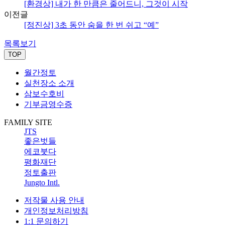
[환경상] 내가 한 만큼은 줄어드니, 그것이 시작
이전글
[정진상] 3초 동안 숨을 한 번 쉬고 “예”
목록보기
TOP
월간정토
실천장소 소개
삼보수호비
기부금영수증
FAMILY SITE
JTS
좋은벗들
에코붓다
평화재단
정토출판
Jungto Intl.
저작물 사용 안내
개인정보처리방침
1:1 문의하기