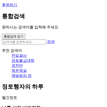
후원하기
통합검색
원하시는 검색어를 입력해 주세요
통합검색 닫기
검색
추천 검색어
천일결사
정토불교대학
경전반
즉문즉설
깨달음의 장
정토행자의 하루
월간정토