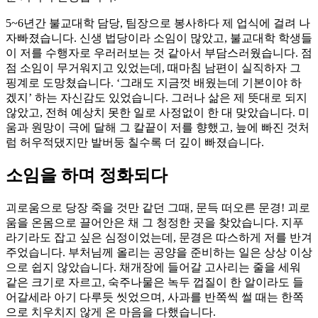
5~6년간 불교대학 담당, 팀장으로 봉사하다 제 업식에 걸려 나
자빠졌습니다. 신생 법당이라 소임이 많았고, 불교대학 학생들
이 저를 수행자로 우러러보는 것 같아서 부담스러웠습니다. 점
점 소임이 무거워지고 있었는데, 때마침 남편이 실직하자 그
핑계로 도망쳤습니다. ‘그래도 지금껏 배웠는데 기본이야 하
겠지’ 하는 자신감도 있었습니다. 그러나 삶은 제 뜻대로 되지
않았고, 전혀 예상치 못한 일로 사정없이 한 대 맞았습니다. 미
움과 원망이 극에 달해 그 칼끝이 저를 향했고, 늪에 빠진 것처
럼 허우적댔지만 발버둥 칠수록 더 깊이 빠졌습니다.
소임을 하며 정화되다
괴로움으로 당장 죽을 것만 같던 그때, 문득 떠오른 문경! 괴로
움을 온몸으로 끌어안은 채 그 청정한 곳을 찾았습니다. 지푸
라기라도 잡고 싶은 심정이었는데, 문경은 따스하게 저를 반겨
주었습니다. 부처님께 올리는 공양을 준비하는 일은 상상 이상
으로 쉽지 않았습니다. 채개장에 들어갈 고사리는 줄을 세워
같은 크기로 자르고, 숙주나물은 녹두 껍질이 한 알이라도 들
어갈세라 아기 다루듯 씻었으며, 사과를 반쪽씩 썰 때는 한쪽
으로 치우치지 않게 온 마음을 다했습니다.