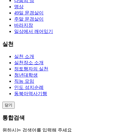
나눔의 장
명상
49일 문경살이
주말 문경살이
바라지장
일상에서 깨어있기
실천
실천 소개
실천장소 소개
정토행자의 실천
청년대학생
직능 모임
인도 성지순례
동북아역사기행
닫기
통합검색
원하시는 검색어를 입력해 주세요