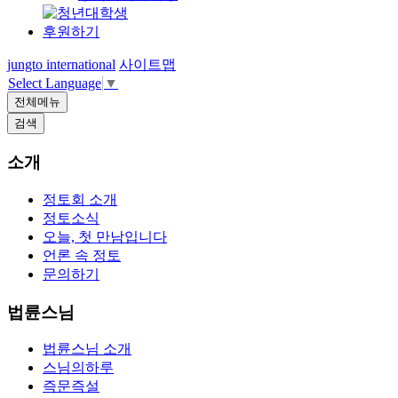
후원하기
jungto international
사이트맵
Select Language
▼
전체메뉴
검색
소개
정토회 소개
정토소식
오늘, 첫 만남입니다
언론 속 정토
문의하기
법륜스님
법륜스님 소개
스님의하루
즉문즉설