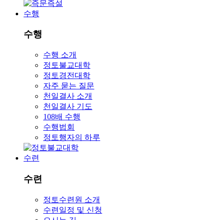
수행
수행
수행 소개
정토불교대학
정토경전대학
자주 묻는 질문
천일결사 소개
천일결사 기도
108배 수행
수행법회
정토행자의 하루
수련
수련
정토수련원 소개
수련일정 및 신청