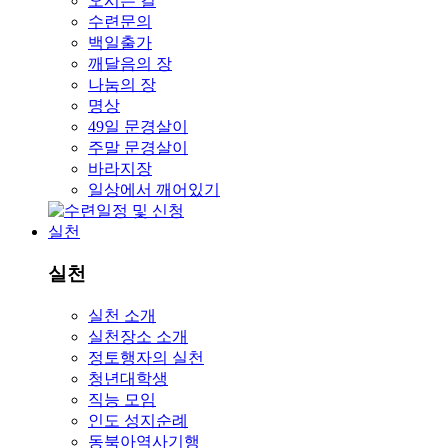
오시는 길
수련문의
백일출가
깨달음의 장
나눔의 장
명상
49일 문경살이
주말 문경살이
바라지장
일상에서 깨어있기
실천
실천
실천 소개
실천장소 소개
정토행자의 실천
청년대학생
직능 모임
인도 성지순례
동북아역사기행