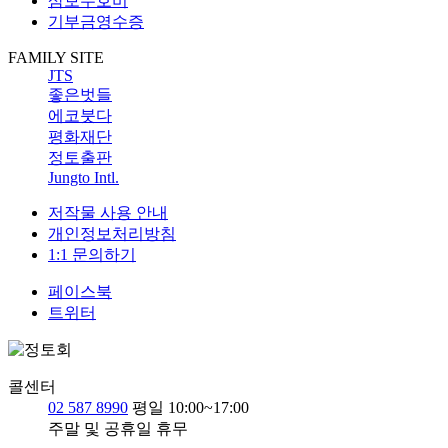
삼보수호비
기부금영수증
FAMILY SITE
JTS
좋은벗들
에코붓다
평화재단
정토출판
Jungto Intl.
저작물 사용 안내
개인정보처리방침
1:1 문의하기
페이스북
트위터
콜센터
02 587 8990
평일 10:00~17:00
주말 및 공휴일 휴무