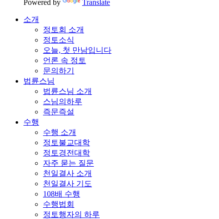
Powered by
Translate
소개
정토회 소개
정토소식
오늘, 첫 만남입니다
언론 속 정토
문의하기
법륜스님
법륜스님 소개
스님의하루
즉문즉설
수행
수행 소개
정토불교대학
정토경전대학
자주 묻는 질문
천일결사 소개
천일결사 기도
108배 수행
수행법회
정토행자의 하루