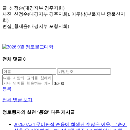
글_신정순(대경지부 경주지회)
사진_신정순(대경지부 경주지회), 이두남(부울지부 중울산지
회)
편집_황재윤(대경지부 포항지회)
전체 댓글
0
0
/200
등록
전체 댓글 보기
정토행자의 실천 ‘
통일
’ 다른 게시글
2026.07.24 무비판적 순응에 희생된 수많은 이웃, _ ‘순이