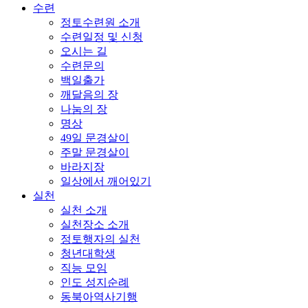
수련
정토수련원 소개
수련일정 및 신청
오시는 길
수련문의
백일출가
깨달음의 장
나눔의 장
명상
49일 문경살이
주말 문경살이
바라지장
일상에서 깨어있기
실천
실천 소개
실천장소 소개
정토행자의 실천
청년대학생
직능 모임
인도 성지순례
동북아역사기행