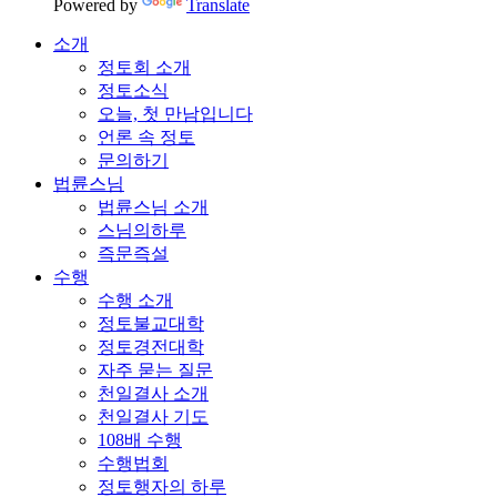
Powered by
Translate
소개
정토회 소개
정토소식
오늘, 첫 만남입니다
언론 속 정토
문의하기
법륜스님
법륜스님 소개
스님의하루
즉문즉설
수행
수행 소개
정토불교대학
정토경전대학
자주 묻는 질문
천일결사 소개
천일결사 기도
108배 수행
수행법회
정토행자의 하루