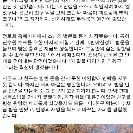
습니다. 그렇게 만난 스님의 저서 《기도》는 마치 밝은 빛을
만난 것 같았습니다. ‘나는 내 인생을 스스로 책임지려 하지 않
았구나. 은근히 친구 덕을 보려 했던 내 마음이 괴로움의 뿌리
였구나.’라고 자각하자, 신기하게도 두려움과 원망이 줄었습
니다.
정토회 홈페이지에서 스님의 법문을 듣기 시작했습니다. 특히
연수원 수료를 위한 마지막 시험 기간에 《반야심경》 법문을
들으며 받은 충격은 지금도 생생합니다. 그동안의 삶은 방향을
알 수 없어 뿌연 안개 속에서 헤매었다면, 스님의 법문은 그 안
개를 걷어내는 광명이었습니다. ‘이 길을 따라가면 되겠구
나’라는 확신이 생겼습니다.
지금도 그 친구는 빌린 돈을 갚지 못한 미안함에 연락을 자주
못 합니다. 하지만 저의 마음은 평온합니다. 오히려 이 법을 만
날 인연을 만들어 준 그 친구가 고맙기까지 합니다. 만약 그때
법륜스님을 만나지 못했다면, 가장 힘들 때 은인이었던 친구를
평생 원망하며 괴롭게 살았을지도 모릅니다. 친구 덕분에 부처
님 법을 만났고, 인생의 재앙을 복으로 바꾸는 가피를 경험했
습니다.