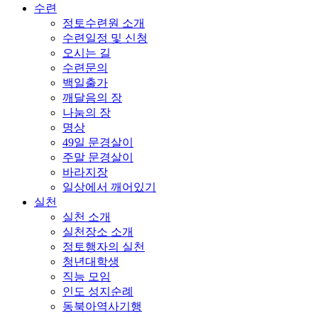
수련
정토수련원 소개
수련일정 및 신청
오시는 길
수련문의
백일출가
깨달음의 장
나눔의 장
명상
49일 문경살이
주말 문경살이
바라지장
일상에서 깨어있기
실천
실천 소개
실천장소 소개
정토행자의 실천
청년대학생
직능 모임
인도 성지순례
동북아역사기행