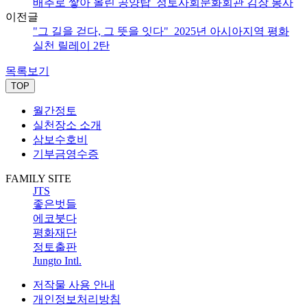
배추로 쌓아 올린 공양탑_정토사회문화회관 김장 봉사
이전글
"그 길을 걷다, 그 뜻을 잇다"_2025년 아시아지역 평화
실천 릴레이 2탄
목록보기
TOP
월간정토
실천장소 소개
삼보수호비
기부금영수증
FAMILY SITE
JTS
좋은벗들
에코붓다
평화재단
정토출판
Jungto Intl.
저작물 사용 안내
개인정보처리방침