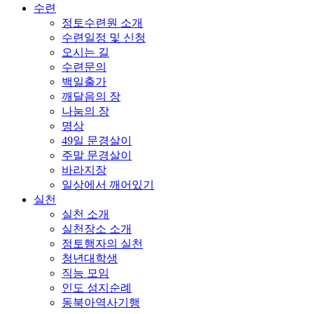
수련
정토수련원 소개
수련일정 및 신청
오시는 길
수련문의
백일출가
깨달음의 장
나눔의 장
명상
49일 문경살이
주말 문경살이
바라지장
일상에서 깨어있기
실천
실천 소개
실천장소 소개
정토행자의 실천
청년대학생
직능 모임
인도 성지순례
동북아역사기행