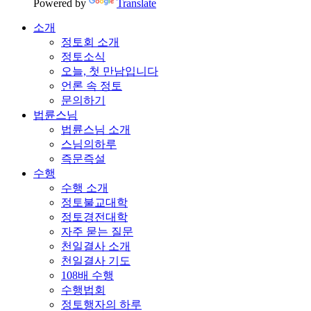
Powered by
Translate
소개
정토회 소개
정토소식
오늘, 첫 만남입니다
언론 속 정토
문의하기
법륜스님
법륜스님 소개
스님의하루
즉문즉설
수행
수행 소개
정토불교대학
정토경전대학
자주 묻는 질문
천일결사 소개
천일결사 기도
108배 수행
수행법회
정토행자의 하루