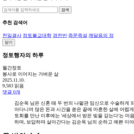
검색
추천 검색어
천일결사
정토불교대학
경전반
즉문즉설
깨달음의 장
닫기
정토행자의 하루
월간정토
봉사로 이어지는 가벼운 삶
2025.11.10.
9,583 읽음
댓글
0
개
김순옥 님은 신혼 때 두 번의 나팔관 임신으로 수술하게 되
아다니며 많은 돈과 시간을 쏟은 끝에 마흔한 살에 어렵게
토회를 만난 이후에는 '세상에서 받은 빚을 갚는다'는 마
하며, 보답하며 살아간다는 김순옥 님의 순하고 예쁜 이