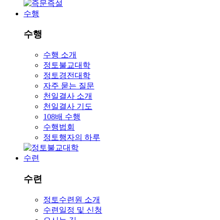
수행
수행
수행 소개
정토불교대학
정토경전대학
자주 묻는 질문
천일결사 소개
천일결사 기도
108배 수행
수행법회
정토행자의 하루
수련
수련
정토수련원 소개
수련일정 및 신청