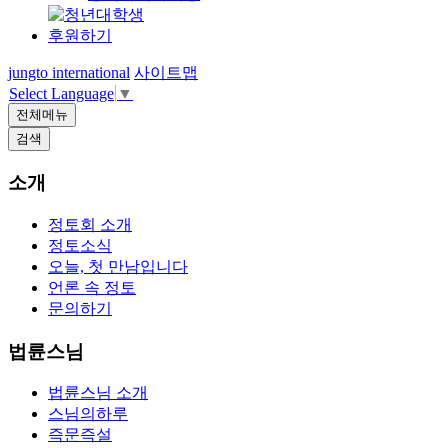
후원하기
jungto international
사이트맵
Select Language
▼
전체메뉴
검색
소개
정토회 소개
정토소식
오늘, 첫 만남입니다
언론 속 정토
문의하기
법륜스님
법륜스님 소개
스님의하루
즉문즉설