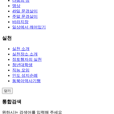
나눔의 장
명상
49일 문경살이
주말 문경살이
바라지장
일상에서 깨어있기
실천
실천 소개
실천장소 소개
정토행자의 실천
청년대학생
직능 모임
인도 성지순례
동북아역사기행
닫기
통합검색
원하시는 검색어를 입력해 주세요