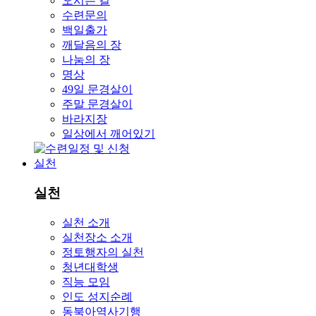
오시는 길
수련문의
백일출가
깨달음의 장
나눔의 장
명상
49일 문경살이
주말 문경살이
바라지장
일상에서 깨어있기
실천
실천
실천 소개
실천장소 소개
정토행자의 실천
청년대학생
직능 모임
인도 성지순례
동북아역사기행