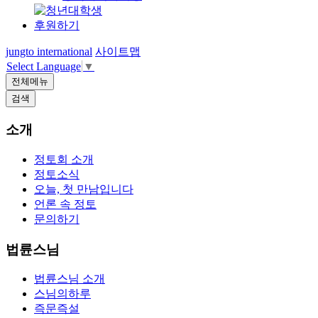
후원하기
jungto international
사이트맵
Select Language
▼
전체메뉴
검색
소개
정토회 소개
정토소식
오늘, 첫 만남입니다
언론 속 정토
문의하기
법륜스님
법륜스님 소개
스님의하루
즉문즉설