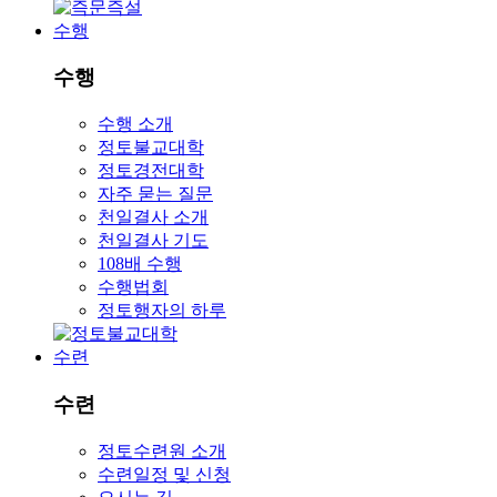
수행
수행
수행 소개
정토불교대학
정토경전대학
자주 묻는 질문
천일결사 소개
천일결사 기도
108배 수행
수행법회
정토행자의 하루
수련
수련
정토수련원 소개
수련일정 및 신청