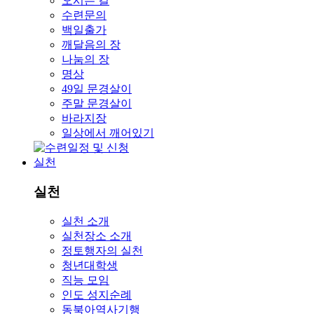
오시는 길
수련문의
백일출가
깨달음의 장
나눔의 장
명상
49일 문경살이
주말 문경살이
바라지장
일상에서 깨어있기
실천
실천
실천 소개
실천장소 소개
정토행자의 실천
청년대학생
직능 모임
인도 성지순례
동북아역사기행