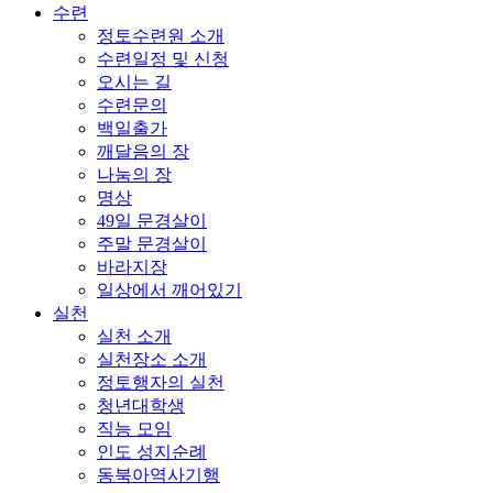
수련
정토수련원 소개
수련일정 및 신청
오시는 길
수련문의
백일출가
깨달음의 장
나눔의 장
명상
49일 문경살이
주말 문경살이
바라지장
일상에서 깨어있기
실천
실천 소개
실천장소 소개
정토행자의 실천
청년대학생
직능 모임
인도 성지순례
동북아역사기행