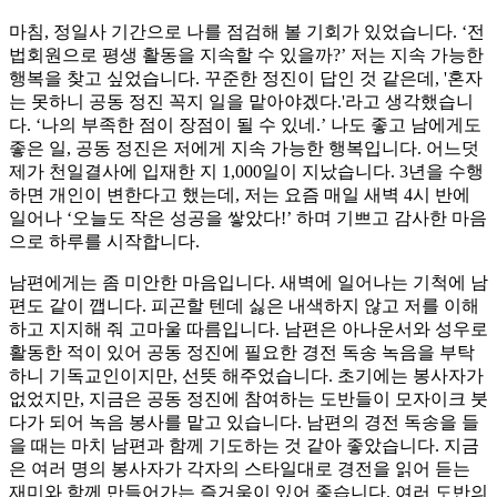
마침, 정일사 기간으로 나를 점검해 볼 기회가 있었습니다. ‘전
법회원으로 평생 활동을 지속할 수 있을까?’ 저는 지속 가능한
행복을 찾고 싶었습니다. 꾸준한 정진이 답인 것 같은데, '혼자
는 못하니 공동 정진 꼭지 일을 맡아야겠다.'라고 생각했습니
다. ‘나의 부족한 점이 장점이 될 수 있네.’ 나도 좋고 남에게도
좋은 일, 공동 정진은 저에게 지속 가능한 행복입니다. 어느덧
제가 천일결사에 입재한 지 1,000일이 지났습니다. 3년을 수행
하면 개인이 변한다고 했는데, 저는 요즘 매일 새벽 4시 반에
일어나 ‘오늘도 작은 성공을 쌓았다!’ 하며 기쁘고 감사한 마음
으로 하루를 시작합니다.
남편에게는 좀 미안한 마음입니다. 새벽에 일어나는 기척에 남
편도 같이 깹니다. 피곤할 텐데 싫은 내색하지 않고 저를 이해
하고 지지해 줘 고마울 따름입니다. 남편은 아나운서와 성우로
활동한 적이 있어 공동 정진에 필요한 경전 독송 녹음을 부탁
하니 기독교인이지만, 선뜻 해주었습니다. 초기에는 봉사자가
없었지만, 지금은 공동 정진에 참여하는 도반들이 모자이크 붓
다가 되어 녹음 봉사를 맡고 있습니다. 남편의 경전 독송을 들
을 때는 마치 남편과 함께 기도하는 것 같아 좋았습니다. 지금
은 여러 명의 봉사자가 각자의 스타일대로 경전을 읽어 듣는
재미와 함께 만들어가는 즐거움이 있어 좋습니다. 여러 도반의