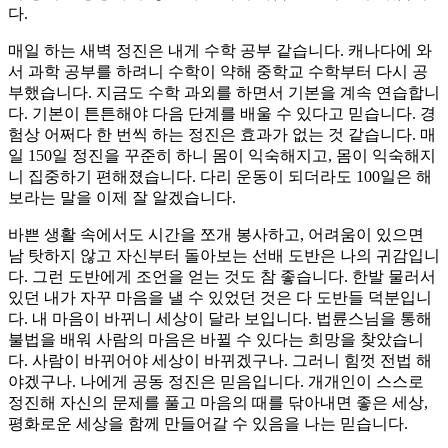
다.
매일 하는 새벽 정진은 내게 수학 공부 같습니다. 캐나다에 와
서 과학 공부를 하려니 수학이 약해 중학교 수학부터 다시 공
부했습니다. 지금도 수학 과외를 하면서 기본을 계속 연습합니
다. 기본이 튼튼해야 다음 단계를 배울 수 있다고 믿습니다. 경
험상 어쩌다 한 번씩 하는 정진은 효과가 없는 것 같습니다. 매
일 150일 정진을 꾸준히 하니 몸이 익숙해지고, 몸이 익숙해지
니 집중하기 편해졌습니다. 다리 운동이 되더라도 100일은 해
보라는 말을 이제 잘 알겠습니다.
바쁜 생활 속에서도 시간을 쪼개 봉사하고, 어려움이 있으면
남 탓하지 않고 자신부터 돌아보는 선배 도반은 나의 귀감입니
다. 그런 도반에게 조언을 얻는 것도 참 좋습니다. 한발 물러서
있던 내가 자꾸 마음을 낼 수 있었던 것은 다 도반들 덕분입니
다. 내 마음이 바뀌니 세상이 달라 보입니다. 법륜스님을 통해
불법을 배워 사람의 마음은 바뀔 수 있다는 희망을 찾았습니
다. 사람이 바뀌어야 세상이 바뀌겠구나. 그러니 힘껏 전법 해
야겠구나. 나에게 공동 정진은 믿음입니다. 개개인이 스스로
정진해 자신의 문제를 풀고 마음의 때를 닦아내면 좋은 세상,
평화로운 세상을 함께 만들어갈 수 있음을 나는 믿습니다.