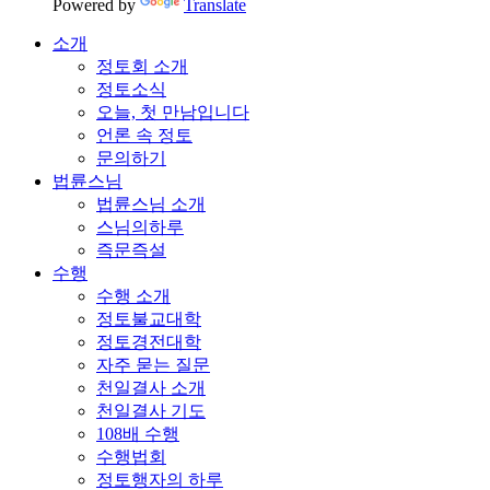
Powered by
Translate
소개
정토회 소개
정토소식
오늘, 첫 만남입니다
언론 속 정토
문의하기
법륜스님
법륜스님 소개
스님의하루
즉문즉설
수행
수행 소개
정토불교대학
정토경전대학
자주 묻는 질문
천일결사 소개
천일결사 기도
108배 수행
수행법회
정토행자의 하루