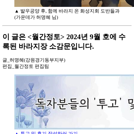
▲ 발우공양 후, 함께 바라지 온 화성지회 도반들과
(가운데가 허명혜 님)
이 글은 <월간정토> 2024년 9월 호에 수
록된 바라지장 소감문입니다.
글_허명혜(강원경기동부지부)
편집_월간정토 편집팀
▲ 투고 및 후기 작성하러 가기