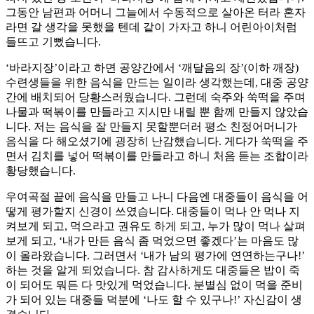
그동안 남편과 어머니 그늘에서 수동적으로 살아온 터라 혼자
라면 갈 생각을 못했을 텐데 같이 가자고 하니 어린아이처럼
들뜨고 기뻤습니다.
‘바라지장’이라고 하면 공양간에서 ‘깨달음의 장’(이하 깨장)
수련생들을 위한 음식을 만드는 일이라 생각했는데, 대중 공양
간에 배치되어 당황스러웠습니다. 그런데 숙주와 쑥떡을 주며
나물과 떡볶이를 만들라고 지시만 내릴 뿐 함께 만들지 않았습
니다. 저는 음식을 잘 만들지 못할뿐더러 평소 친정어머니가
음식을 다 해오셨기에 굉장히 난감했습니다. 게다가 쑥떡을 주
면서 김치를 넣어 떡볶이를 만들라고 하니 처음 듣는 조합이라
황당했습니다.
우여곡절 끝에 음식을 만들고 나니 다음엔 대중들이 음식을 어
떻게 평가할지 신경이 쓰였습니다. 대중들이 먹나 안 먹나 지
켜보게 되고, 먹으라고 권유도 하게 되고, 누가 많이 먹나 살펴
보게 되고, ‘내가 만든 음식 좀 먹었으면 좋겠다’는 마음도 많
이 올라왔습니다. 그러면서 ‘내가 남의 평가에 연연하는구나!’
하는 것을 알게 되었습니다. 참 감사하게도 대중들은 밥이 죽
이 되어도 뭐든 다 맛있게 먹었습니다. 분별심 없이 먹을 준비
가 되어 있는 대중들 덕분에 ‘나도 할 수 있구나!’ 자신감이 생