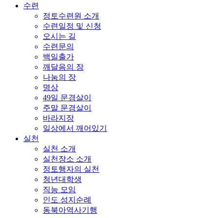
수련
정토수련원 소개
수련일정 및 신청
오시는 길
수련문의
백일출가
깨달음의 장
나눔의 장
명상
49일 문경살이
주말 문경살이
바라지장
일상에서 깨어있기
실천
실천 소개
실천장소 소개
정토행자의 실천
청년대학생
직능 모임
인도 성지순례
동북아역사기행