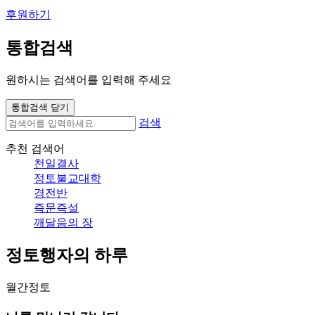
후원하기
통합검색
원하시는 검색어를 입력해 주세요
통합검색 닫기
검색
추천 검색어
천일결사
정토불교대학
경전반
즉문즉설
깨달음의 장
정토행자의 하루
월간정토