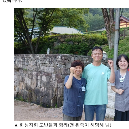
겼습니다.
▲ 화성지회 도반들과 함께(맨 왼쪽이 허명혜 님)