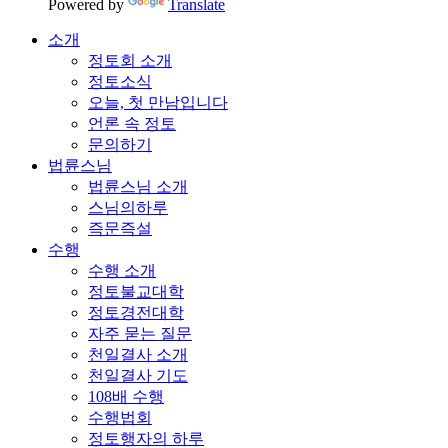
Powered by
Translate
소개
정토회 소개
정토소식
오늘, 첫 만남입니다
언론 속 정토
문의하기
법륜스님
법륜스님 소개
스님의하루
즉문즉설
수행
수행 소개
정토불교대학
정토경전대학
자주 묻는 질문
천일결사 소개
천일결사 기도
108배 수행
수행법회
정토행자의 하루