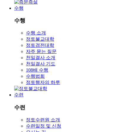
수행
수행
수행 소개
정토불교대학
정토경전대학
자주 묻는 질문
천일결사 소개
천일결사 기도
108배 수행
수행법회
정토행자의 하루
수련
수련
정토수련원 소개
수련일정 및 신청