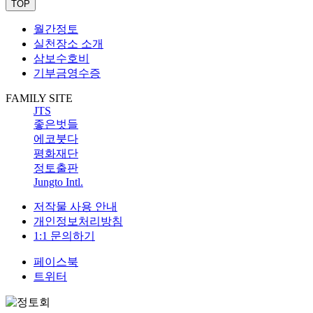
TOP
월간정토
실천장소 소개
삼보수호비
기부금영수증
FAMILY SITE
JTS
좋은벗들
에코붓다
평화재단
정토출판
Jungto Intl.
저작물 사용 안내
개인정보처리방침
1:1 문의하기
페이스북
트위터