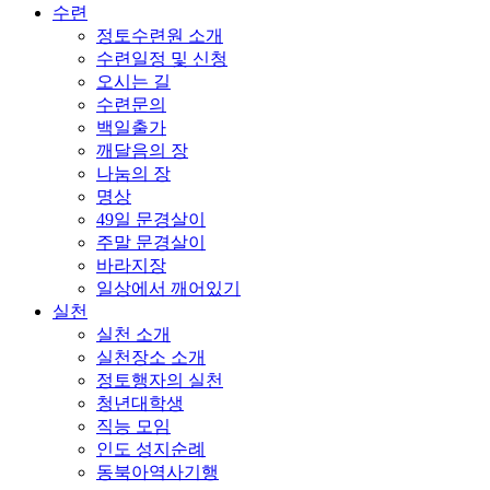
수련
정토수련원 소개
수련일정 및 신청
오시는 길
수련문의
백일출가
깨달음의 장
나눔의 장
명상
49일 문경살이
주말 문경살이
바라지장
일상에서 깨어있기
실천
실천 소개
실천장소 소개
정토행자의 실천
청년대학생
직능 모임
인도 성지순례
동북아역사기행