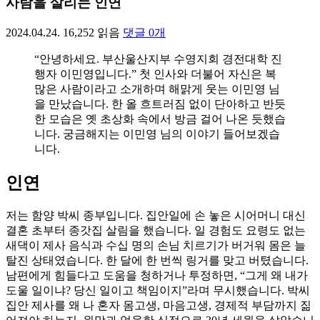
사람을 살리는 인연
2024.04.24.
16,252
읽음
댓글
0
개
“안녕하세요. 부산울산지부 수영지회 경전대학 진
행자 이민영입니다.” 첫 인사와 더불어 자신은 복
많은 사람이라고 소개하며 해맑게 웃는 이민영 님
을 만났습니다. 한 올 흐트러짐 없이 단아하고 반듯
한 모습은 옛 초상화 속에서 방금 걸어 나온 듯했습
니다. 궁금해지는 이민영 님의 이야기 들어보겠습
니다.
인연
저는 함양 박씨 종부입니다. 집안일에 손 놓은 시어머니 대신
결혼 초부터 종갓집 살림을 했습니다. 일 경험도 요령도 없는
새댁이 제사 음식과 수십 명의 손님 치르기가 버거워 몸은 늘
탈진 상태였습니다. 한 달에 한 번씩 링거를 맞고 버텼습니다.
남편에게 힘들다고 도움을 청하거나 투정하면, “그게 왜 내가
도울 일이냐? 당신 일이고 책임이지”라며 무시했습니다. 박씨
집안 제사를 왜 나 혼자 몸고생, 마음고생, 경제적 부담까지 짊