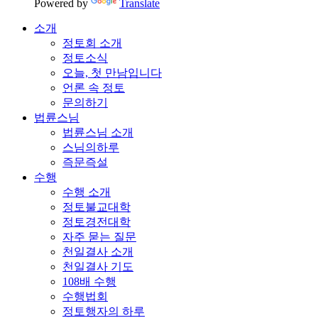
Powered by
Translate
소개
정토회 소개
정토소식
오늘, 첫 만남입니다
언론 속 정토
문의하기
법륜스님
법륜스님 소개
스님의하루
즉문즉설
수행
수행 소개
정토불교대학
정토경전대학
자주 묻는 질문
천일결사 소개
천일결사 기도
108배 수행
수행법회
정토행자의 하루