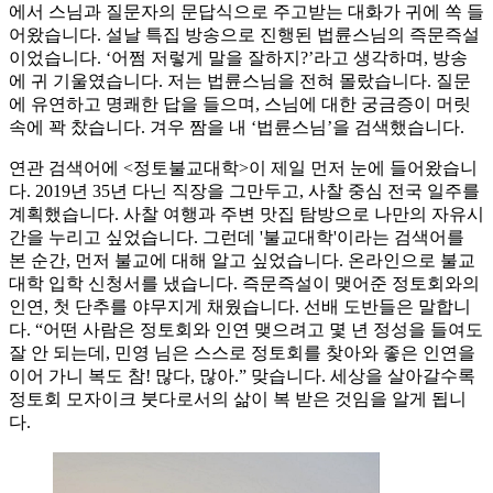
에서 스님과 질문자의 문답식으로 주고받는 대화가 귀에 쏙 들
어왔습니다. 설날 특집 방송으로 진행된 법륜스님의 즉문즉설
이었습니다. ‘어쩜 저렇게 말을 잘하지?’라고 생각하며, 방송
에 귀 기울였습니다. 저는 법륜스님을 전혀 몰랐습니다. 질문
에 유연하고 명쾌한 답을 들으며, 스님에 대한 궁금증이 머릿
속에 꽉 찼습니다. 겨우 짬을 내 ‘법륜스님’을 검색했습니다.
연관 검색어에 <정토불교대학>이 제일 먼저 눈에 들어왔습니
다. 2019년 35년 다닌 직장을 그만두고, 사찰 중심 전국 일주를
계획했습니다. 사찰 여행과 주변 맛집 탐방으로 나만의 자유시
간을 누리고 싶었습니다. 그런데 '불교대학'이라는 검색어를
본 순간, 먼저 불교에 대해 알고 싶었습니다. 온라인으로 불교
대학 입학 신청서를 냈습니다. 즉문즉설이 맺어준 정토회와의
인연, 첫 단추를 야무지게 채웠습니다. 선배 도반들은 말합니
다. “어떤 사람은 정토회와 인연 맺으려고 몇 년 정성을 들여도
잘 안 되는데, 민영 님은 스스로 정토회를 찾아와 좋은 인연을
이어 가니 복도 참! 많다, 많아.” 맞습니다. 세상을 살아갈수록
정토회 모자이크 붓다로서의 삶이 복 받은 것임을 알게 됩니
다.