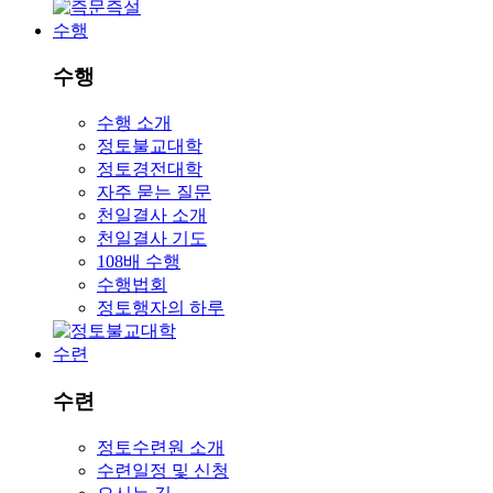
수행
수행
수행 소개
정토불교대학
정토경전대학
자주 묻는 질문
천일결사 소개
천일결사 기도
108배 수행
수행법회
정토행자의 하루
수련
수련
정토수련원 소개
수련일정 및 신청