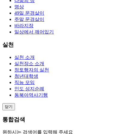
나눔의 장
명상
49일 문경살이
주말 문경살이
바라지장
일상에서 깨어있기
실천
실천 소개
실천장소 소개
정토행자의 실천
청년대학생
직능 모임
인도 성지순례
동북아역사기행
닫기
통합검색
원하시는 검색어를 입력해 주세요