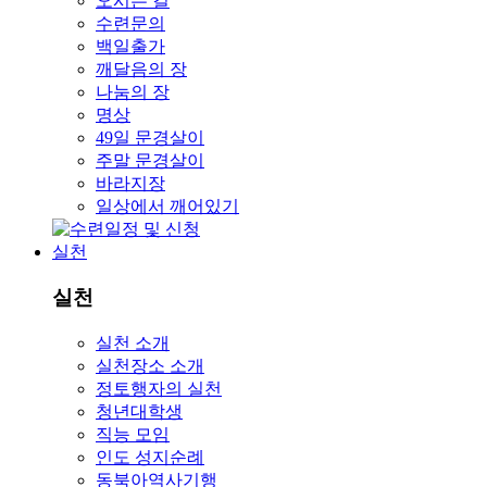
오시는 길
수련문의
백일출가
깨달음의 장
나눔의 장
명상
49일 문경살이
주말 문경살이
바라지장
일상에서 깨어있기
실천
실천
실천 소개
실천장소 소개
정토행자의 실천
청년대학생
직능 모임
인도 성지순례
동북아역사기행