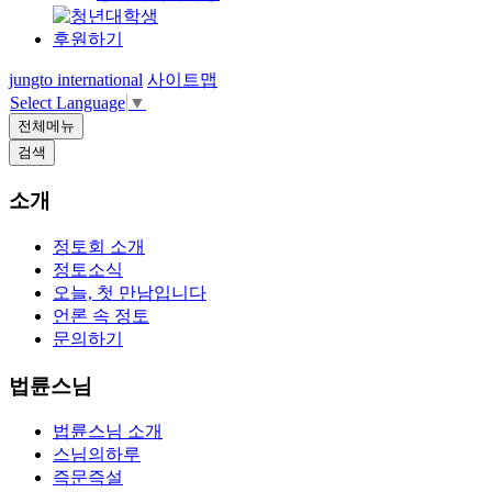
후원하기
jungto international
사이트맵
Select Language
▼
전체메뉴
검색
소개
정토회 소개
정토소식
오늘, 첫 만남입니다
언론 속 정토
문의하기
법륜스님
법륜스님 소개
스님의하루
즉문즉설