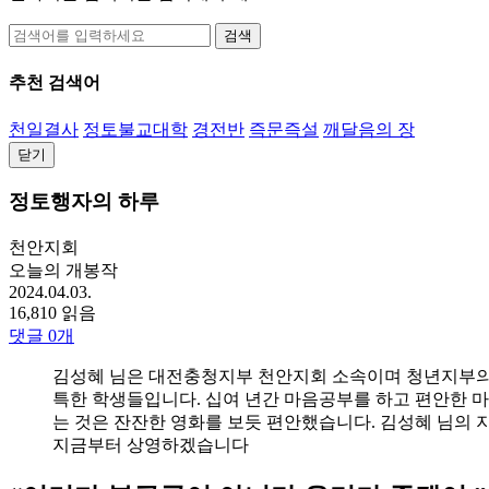
검색
추천 검색어
천일결사
정토불교대학
경전반
즉문즉설
깨달음의 장
닫기
정토행자의 하루
천안지회
오늘의 개봉작
2024.04.03.
16,810 읽음
댓글
0
개
김성혜 님은 대전충청지부 천안지회 소속이며 청년지부의
특한 학생들입니다. 십여 년간 마음공부를 하고 편안한 마
는 것은 잔잔한 영화를 보듯 편안했습니다. 김성혜 님의 
지금부터 상영하겠습니다