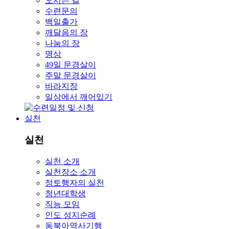
오시는 길
수련문의
백일출가
깨달음의 장
나눔의 장
명상
49일 문경살이
주말 문경살이
바라지장
일상에서 깨어있기
실천
실천
실천 소개
실천장소 소개
정토행자의 실천
청년대학생
직능 모임
인도 성지순례
동북아역사기행