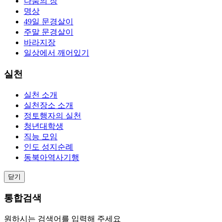
나눔의 장
명상
49일 문경살이
주말 문경살이
바라지장
일상에서 깨어있기
실천
실천 소개
실천장소 소개
정토행자의 실천
청년대학생
직능 모임
인도 성지순례
동북아역사기행
닫기
통합검색
원하시는 검색어를 입력해 주세요