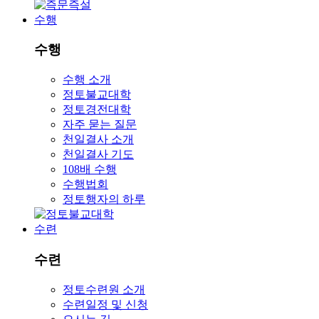
수행
수행
수행 소개
정토불교대학
정토경전대학
자주 묻는 질문
천일결사 소개
천일결사 기도
108배 수행
수행법회
정토행자의 하루
수련
수련
정토수련원 소개
수련일정 및 신청