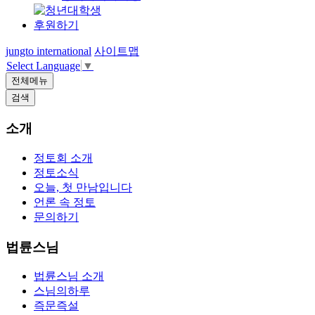
후원하기
jungto international
사이트맵
Select Language
▼
전체메뉴
검색
소개
정토회 소개
정토소식
오늘, 첫 만남입니다
언론 속 정토
문의하기
법륜스님
법륜스님 소개
스님의하루
즉문즉설