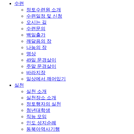
수련
정토수련원 소개
수련일정 및 신청
오시는 길
수련문의
백일출가
깨달음의 장
나눔의 장
명상
49일 문경살이
주말 문경살이
바라지장
일상에서 깨어있기
실천
실천 소개
실천장소 소개
정토행자의 실천
청년대학생
직능 모임
인도 성지순례
동북아역사기행