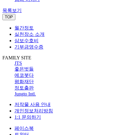
목록보기
TOP
월간정토
실천장소 소개
삼보수호비
기부금영수증
FAMILY SITE
JTS
좋은벗들
에코붓다
평화재단
정토출판
Jungto Intl.
저작물 사용 안내
개인정보처리방침
1:1 문의하기
페이스북
트위터