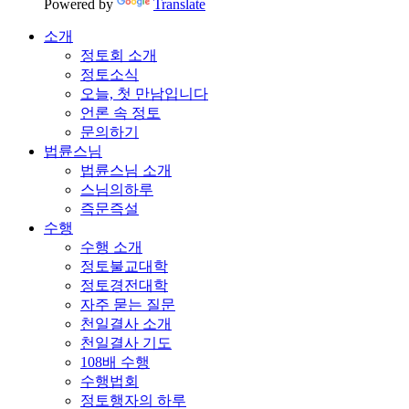
Powered by
Translate
소개
정토회 소개
정토소식
오늘, 첫 만남입니다
언론 속 정토
문의하기
법륜스님
법륜스님 소개
스님의하루
즉문즉설
수행
수행 소개
정토불교대학
정토경전대학
자주 묻는 질문
천일결사 소개
천일결사 기도
108배 수행
수행법회
정토행자의 하루