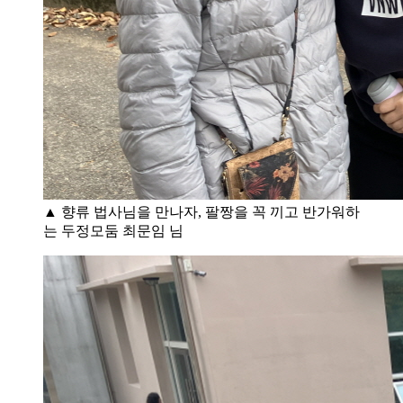
▲ 향류 법사님을 만나자, 팔짱을 꼭 끼고 반가워하
는 두정모둠 최문임 님