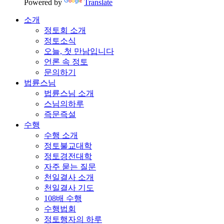
Powered by
Translate
소개
정토회 소개
정토소식
오늘, 첫 만남입니다
언론 속 정토
문의하기
법륜스님
법륜스님 소개
스님의하루
즉문즉설
수행
수행 소개
정토불교대학
정토경전대학
자주 묻는 질문
천일결사 소개
천일결사 기도
108배 수행
수행법회
정토행자의 하루