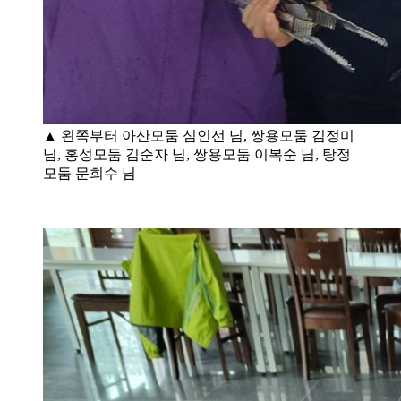
▲ 왼쪽부터 아산모둠 심인선 님, 쌍용모둠 김정미
님, 홍성모둠 김순자 님, 쌍용모둠 이복순 님, 탕정
모둠 문희수 님