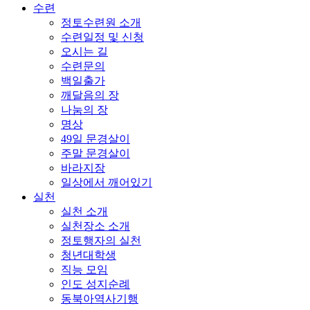
수련
정토수련원 소개
수련일정 및 신청
오시는 길
수련문의
백일출가
깨달음의 장
나눔의 장
명상
49일 문경살이
주말 문경살이
바라지장
일상에서 깨어있기
실천
실천 소개
실천장소 소개
정토행자의 실천
청년대학생
직능 모임
인도 성지순례
동북아역사기행