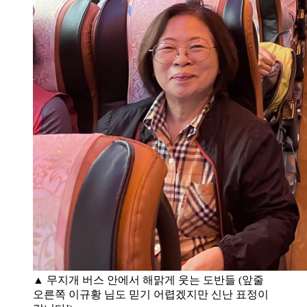
▲ 무지개 버스 안에서 해맑게 웃는 도반들 (앞줄
오른쪽 이규황 님도 믿기 어렵겠지만 신난 표정이